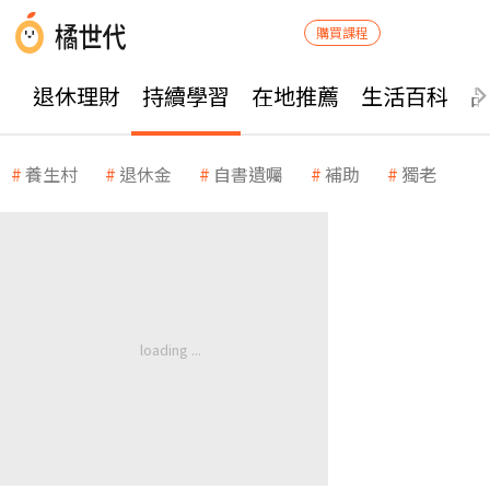
購買課程
退休理財
持續學習
在地推薦
生活百科
養生村
退休金
自書遺囑
補助
獨老