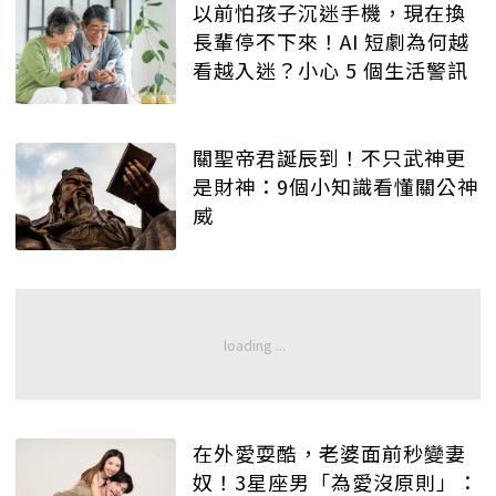
以前怕孩子沉迷手機，現在換
長輩停不下來！AI 短劇為何越
看越入迷？小心 5 個生活警訊
關聖帝君誕辰到！不只武神更
是財神：9個小知識看懂關公神
威
在外愛耍酷，老婆面前秒變妻
奴！3星座男「為愛沒原則」：