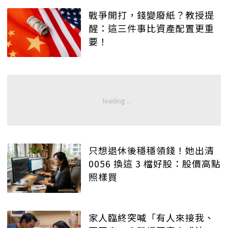
戰爭開打，錢變廢紙？教授提
醒：這三件事比資產配置更重
要！
只想退休後穩穩領錢！她出清
0056 換這 3 檔好股：股價高點
照樣買
家人臨終突喊「有人來接我、