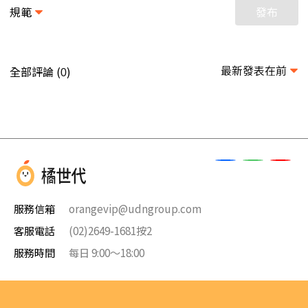
規範
發布
最新發表在前
全部評論 (
)
0
服務信箱
orangevip@udngroup.com
客服電話
(02)2649-1681按2
服務時間
每日 9:00～18:00