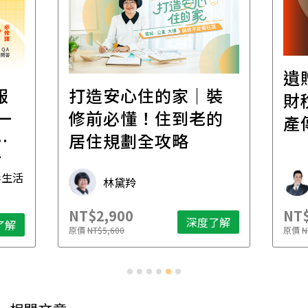
遺
報
打造安心住的家｜裝
財
一
修前必懂！住到老的
產
一
居住規劃全攻略
先
毒生活
林黛羚
NT$2,900
NT$
深度了解
了解
原價
NT$5,600
原價
N