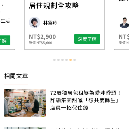
一
居住規劃全攻略
先
毒生活
林黛羚
NT$2,900
NT$
深度了解
了解
原價
NT$5,600
原價
N
相關文章
72歲獨居包租婆為愛沖昏頭！
詐騙集團甜喊「想共度餘生」
店員一招保住錢