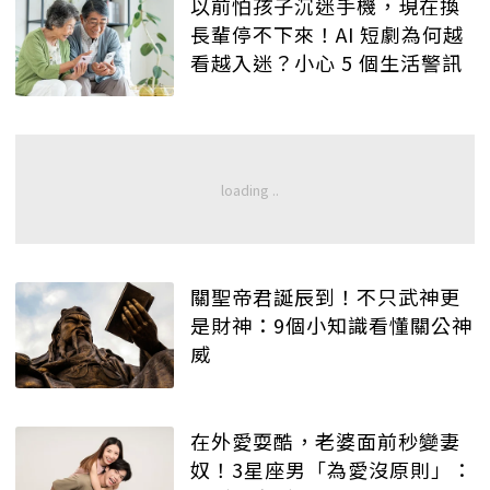
以前怕孩子沉迷手機，現在換
長輩停不下來！AI 短劇為何越
看越入迷？小心 5 個生活警訊
關聖帝君誕辰到！不只武神更
是財神：9個小知識看懂關公神
威
在外愛耍酷，老婆面前秒變妻
奴！3星座男「為愛沒原則」：