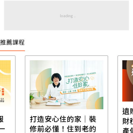
推薦課程
遺
報
打造安心住的家｜裝
財
一
修前必懂！住到老的
產