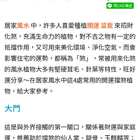
用LINE傳送
居家
風水
中，許多人喜愛種植
開運
盆栽
來招財
化煞，充滿生命力的植物，對不吉之物有一定的
抵擋作用，又可用來美化環境、淨化空氣。而會
影響住宅的運勢，都稱為「煞」，常被用來化煞
的風水植物大多有堅硬茸毛、針葉等特性，旺好
運分享～在居家風水中這4處常用的開運擋煞植
物，給大家參考。
大門
這是與外界接觸的第一關口，關係著財運與家庭
運，推薦助於擋煞的仙人掌、龍骨、玉麒麟等；