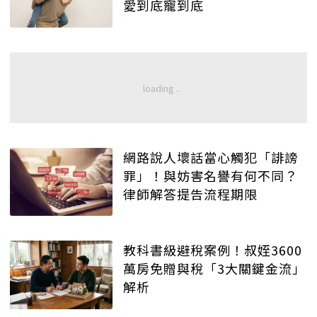
愛到底寵到底
網路說人壞話當心觸犯「誹謗
罪」！與妨害名譽有何不同？
律師解答提告流程期限
教科書級避稅案例！叔姪3600
萬房免贈與稅「3大關鍵金流」
解析