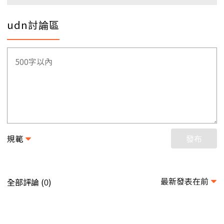
udn討論區
規範
發布
最新發表在前
全部評論 (
)
0