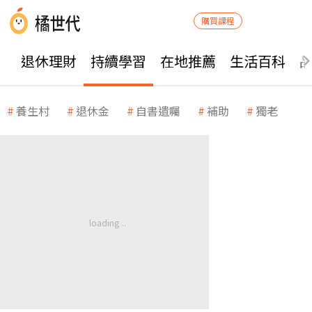
購買課程
退休理財
持續學習
在地推薦
生活百科
養生村
退休金
自書遺囑
補助
獨老