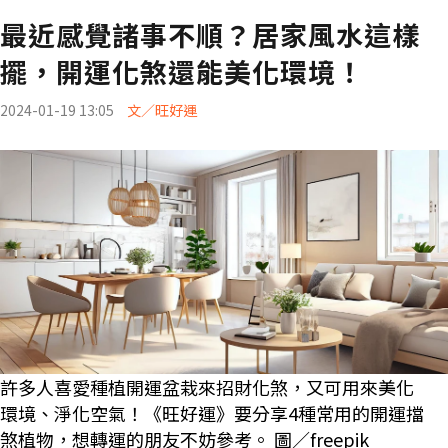
最近感覺諸事不順？居家風水這樣
擺，開運化煞還能美化環境！
2024-01-19 13:05
文／旺好運
許多人喜愛種植開運盆栽來招財化煞，又可用來美化
環境、淨化空氣！《旺好運》要分享4種常用的開運擋
煞植物，想轉運的朋友不妨參考。 圖／freepik