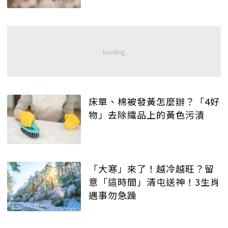
床單、棉被發黃怎麼辦？「4好
物」去除織品上的黃色污漬
「大寒」來了！越冷越旺？留
意「這時間」清屯送神！3生肖
遇事勿急躁