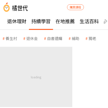
購買課程
退休理財
持續學習
在地推薦
生活百科
養生村
退休金
自書遺囑
補助
獨老