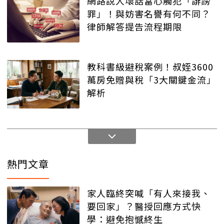
網路說人壞話當心觸犯「誹謗
罪」！與妨害名譽有何不同？
律師解答提告流程期限
教科書級避稅案例！叔姪3600
萬房免贈與稅「3大關鍵金流」
解析
熱門文章
家人臨終突喊「有人來接我、
要回家」？醫授回應方式快
學：避免抱憾終生