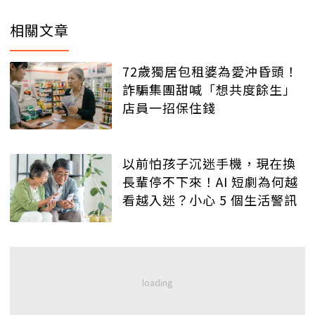
相關文章
72歲獨居包租婆為愛沖昏頭！
詐騙集團甜喊「想共度餘生」
店員一招保住錢
以前怕孩子沉迷手機，現在換
長輩停不下來！AI 短劇為何越
看越入迷？小心 5 個生活警訊