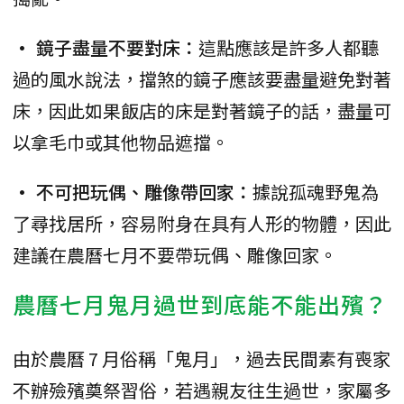
• 鏡子盡量不要對床：
這點應該是許多人都聽
過的風水說法，擋煞的鏡子應該要盡量避免對著
床，因此如果飯店的床是對著鏡子的話，盡量可
以拿毛巾或其他物品遮擋。
• 不可把玩偶、雕像帶回家：
據說孤魂野鬼為
了尋找居所，容易附身在具有人形的物體，因此
建議在農曆七月不要帶玩偶、雕像回家。
農曆七月鬼月過世到底能不能出殯？
由於農曆 7 月俗稱「鬼月」，過去民間素有喪家
不辦殮殯奠祭習俗，若遇親友往生過世，家屬多