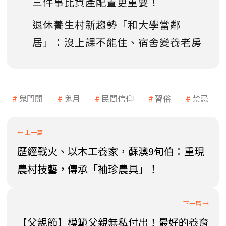
三件事比資產配置更重要！
退休養生村新趨勢「和大學當鄰
居」：沒上課不能住、宿舍變養老房
鬼門開
鬼月
民間信仰
習俗
禁忌
歷經戰火、以木工養家，蘇澳9旬伯：重現
農村技藝，傳承「袖珍農具」！
【父親節】模範父親無私付出！最好的養育