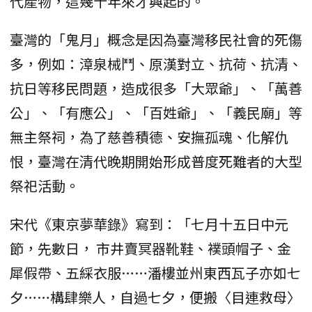
代產物，這幾十年來才興起的。
臺灣的「鬼月」概念是因為臺灣移民社會的死傷
多，例如：漳泉械鬥、原漢對立、抗荷、抗清、
抗日等移民問題，造成很多「大眾爺」、「萬善
公」、「有應公」、「百姓爺」、「義民廟」等
無主祭祠，為了慈善積德、安撫孤魂、化解仇
恨，臺灣在清代晚期開始形成普度死難者的大型
祭祀活動。
宋代《東京夢華錄》寫到：「七月十五日中元
節，先數日， 市井賣冥器靴鞋、襆頭帽子、金
犀假帶、五綵衣服……潘樓並州東西瓦子亦如七
夕……構肆樂人，自過七夕，便搬〈目連救母〉