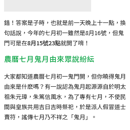
錯！答案是子時，也就是前一天晚上十一點，換
句話說，今年的七月初一雖然是8月16號，但鬼
門可是在
8月15號23點
就開了唷！
農曆七月鬼月由來眾說紛紜
大家都知道農曆七月初一鬼門開，但你曉得鬼月
由來是什麽嗎？有一說認為鬼月起源源自於明太
祖朱元璋，朱篤信風水，為了專有七月，不使民
間與皇族共用吉日吉時祭祀，於是派人假冒道士
賣符，謠傳七月乃不祥之「鬼月」。