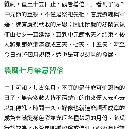
雜劇，直至十五日止，觀者增倍。」看到了嗎？
中元節的重視，不僅是祭祀先祖，普度遊魂與軍
殤，還有慶祝秋收的意思；因此節慶的熱鬧氣氛
便由七夕一直延續，直到中元節當天才結束。後
人將鬼節逐漸演變成三天、七天、十五天，時至
今日的整個月規模，這也是可以想見的發展。
農曆七月禁忌習俗
由上可知，其實鬼月，不真的是什麽可怕恐怖的
日子，無奈多數人皆不清楚它的由來便人云亦云
以訛傳訛，時間一久，好像也就這麽順理成章的
成為充滿謎樣色彩並充斥各種禁忌的月份。冬瓜
行旅認為，不管是哪種習俗或信仰，都沒有所謂