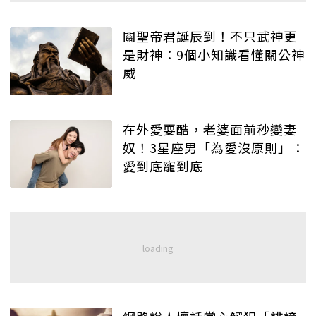
關聖帝君誕辰到！不只武神更
是財神：9個小知識看懂關公神
威
在外愛耍酷，老婆面前秒變妻
奴！3星座男「為愛沒原則」：
愛到底寵到底