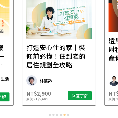
遺
報
打造安心住的家｜裝
財
一
修前必懂！住到老的
產
一
居住規劃全攻略
先
毒生活
林黛羚
NT$2,900
NT$
深度了解
了解
原價
NT$5,600
原價
N