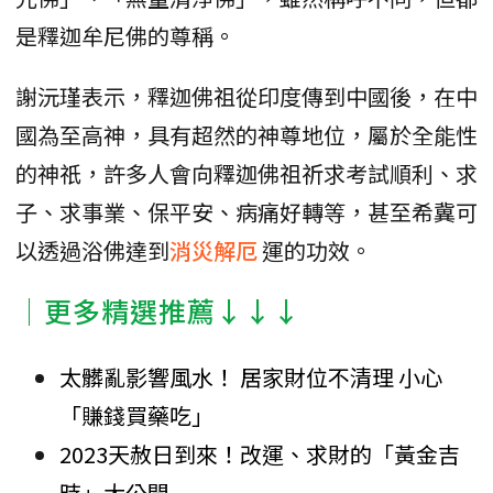
是釋迦牟尼佛的尊稱。
謝沅瑾表示，釋迦佛祖從印度傳到中國後，在中
國為至高神，具有超然的神尊地位，屬於全能性
的神祇，許多人會向釋迦佛祖祈求考試順利、求
子、求事業、保平安、病痛好轉等，甚至希冀可
以透過浴佛達到
消災解厄
運的功效。
│更多精選推薦↓↓↓
太髒亂影響風水！ 居家財位不清理 小心
「賺錢買藥吃」
2023天赦日到來！改運、求財的「黃金吉
時」大公開