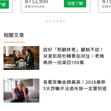
NT$2,900
NT$
深度了解
了解
原價
NT$5,600
原價
N
相關文章
說好「照顧終老」翻臉不認！
兒拿到房秒轉賣拒同住，老媽
媽用一招拿回700萬
長輩受騙金額最高！2026最新
5大詐騙手法退休族一定要知道