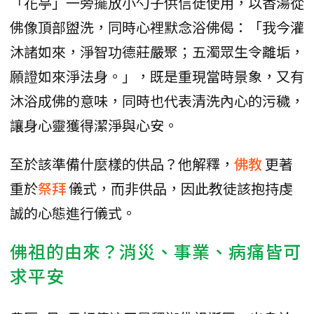
「花亭」一旁擺放小勺子供信徒使用，以香湯從
佛像頂部盥洗，同時心裡默念浴佛偈：「我今灌
沐諸如來，淨智功德莊嚴聚；五濁眾生令離垢，
願證如來淨法身。」，既是重現當時景象，又有
沐浴成佛的意味，同時也代表清洗內心的污穢，
讓身心靈獲得潔淨與心安。
至於該準備什麼樣的供品？他解釋，
佛教
更著
重於
祭拜
儀式，而非供品，因此教徒該抱持虔
誠的心態進行儀式。
佛祖的由來？消災、事業、病痛皆可
求平安