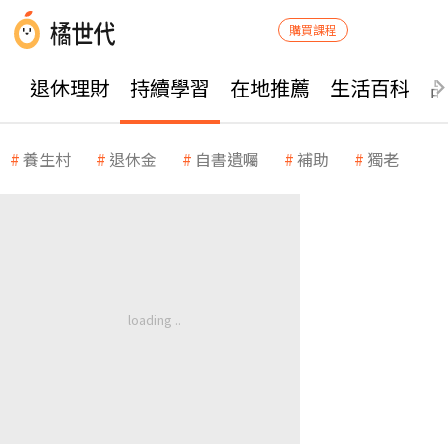
購買課程
退休理財
持續學習
在地推薦
生活百科
養生村
退休金
自書遺囑
補助
獨老