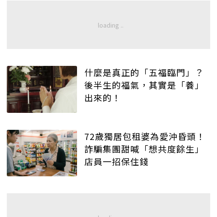
什麼是真正的「五福臨門」？
後半生的福氣，其實是「養」
出來的！
72歲獨居包租婆為愛沖昏頭！
詐騙集團甜喊「想共度餘生」
店員一招保住錢