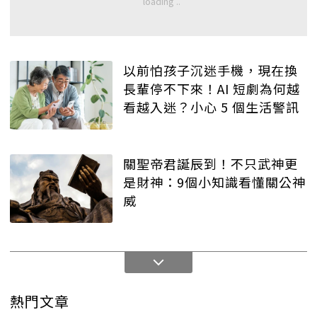
以前怕孩子沉迷手機，現在換
長輩停不下來！AI 短劇為何越
看越入迷？小心 5 個生活警訊
關聖帝君誕辰到！不只武神更
是財神：9個小知識看懂關公神
威
熱門文章