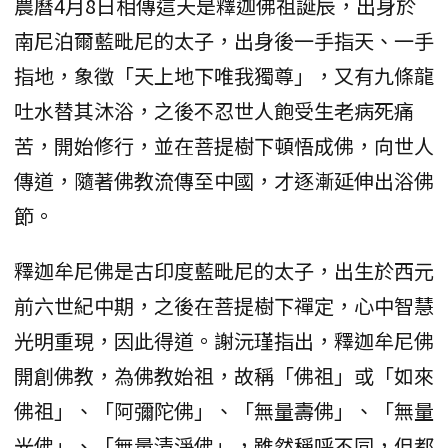
農曆4月8日相傳這天是釋迦佛祖誕辰，出身於
南尼泊爾藍毗尼的太子，出身後一手指天、一手
指地，象徵「天上地下唯我獨尊」，又有九條龍
吐水替其沐浴，之後不忍世人飽受生老病死痛
苦，開始修行，並在菩提樹下頓悟成佛，向世人
傳道，隨著佛教流傳至中國，才逐漸延伸出浴佛
節。
釋迦牟尼佛是古印度藍毗尼的太子，出生於西元
前六世紀中期，之後在菩提樹下禪定，心中智慧
光明重現，因此得道。謝沅瑾指出，釋迦牟尼佛
開創佛教，為佛教始祖，故稱「佛祖」或「如來
佛祖」、「阿彌陀佛」、「無量壽佛」、「無量
光佛」、「無量清淨佛」，雖然稱呼不同，但都