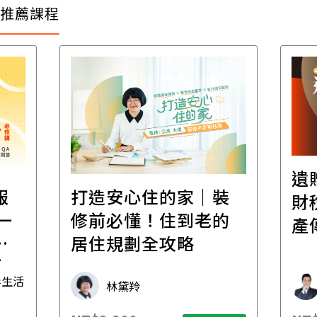
推薦課程
遺
報
打造安心住的家｜裝
財
一
修前必懂！住到老的
產
一
居住規劃全攻略
先
毒生活
林黛羚