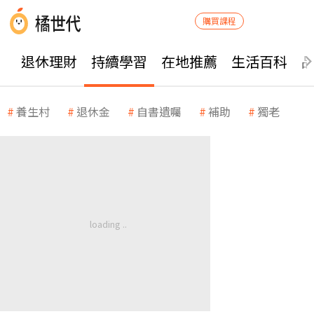
購買課程
退休理財
持續學習
在地推薦
生活百科
養生村
退休金
自書遺囑
補助
獨老