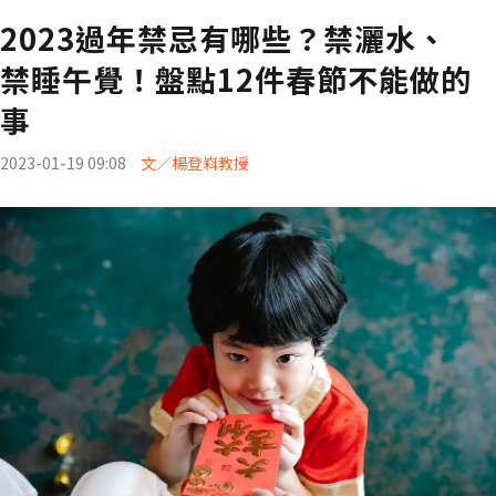
2023過年禁忌有哪些？禁灑水、
禁睡午覺！盤點12件春節不能做的
事
2023-01-19 09:08
文／楊登嵙教授