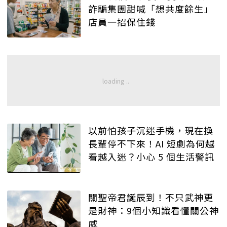
詐騙集團甜喊「想共度餘生」
店員一招保住錢
以前怕孩子沉迷手機，現在換
長輩停不下來！AI 短劇為何越
看越入迷？小心 5 個生活警訊
關聖帝君誕辰到！不只武神更
是財神：9個小知識看懂關公神
威