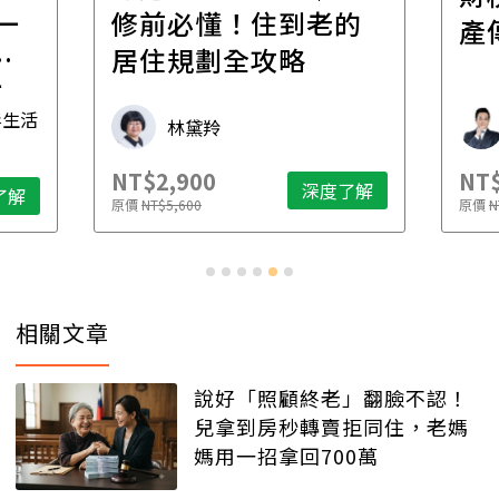
一
修前必懂！住到老的
產
一
居住規劃全攻略
先
毒生活
林黛羚
NT$2,900
NT$
深度了解
了解
原價
NT$5,600
原價
N
相關文章
說好「照顧終老」翻臉不認！
兒拿到房秒轉賣拒同住，老媽
媽用一招拿回700萬