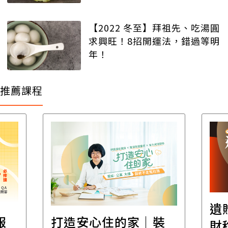
【2022 冬至】拜祖先、吃湯圓
求興旺！8招開運法，錯過等明
年！
推薦課程
遺
報
打造安心住的家｜裝
財