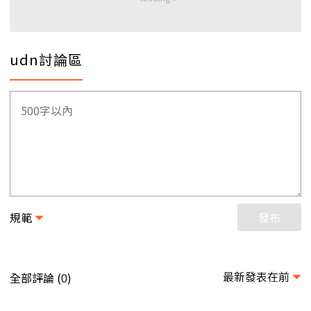
udn討論區
規範
發布
最新發表在前
全部評論 (
)
0