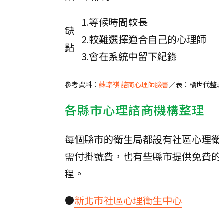
1.等候時間較長
缺
2.較難選擇適合自己的心理師
點
3.會在系統中留下紀錄
參考資料：
蘇琮祺 諮商心理師臉書
／表：橘世代整
各縣市心理諮商機構整理
每個縣市的衛生局都設有社區心理
需付掛號費，也有些縣市提供免費
程。
●
新北市社區心理衛生中心