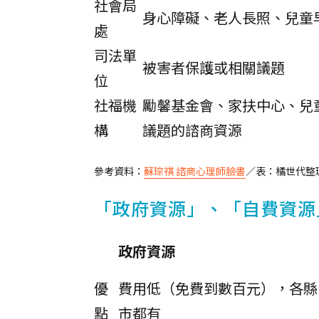
社會局
身心障礙、老人長照、兒童
處
司法單
被害者保護或相關議題
位
社福機
勵馨基金會、家扶中心、兒
構
議題的諮商資源
參考資料：
蘇琮祺 諮商心理師臉書
／表：橘世代整
「政府資源」、「自費資源
政府資源
優
費用低（免費到數百元），各縣
點
市都有