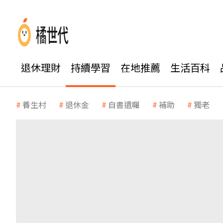
退休理財
持續學習
在地推薦
生活百科
養生村
退休金
自書遺囑
補助
獨老