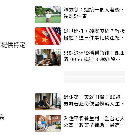
譚敦慈：迎接一個人老後，
先想5件事
戰爭開打，錢變廢紙？教授
提醒：這三件事比資產配置
有提供特定
更重要！
只想退休後穩穩領錢！她出
清 0056 換這 3 檔好股：
股價高點照樣買
退休第一天就崩潰！60歲
男對著超商便當懷疑人生
「一切好安靜」
高
入住平價養生村！全台老人
公寓「政策型補助」最高打
5折