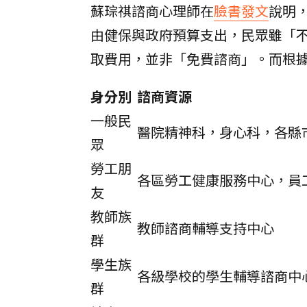
蘇琮祺諮商心理師在
臉書發文
說明
由健保與政府預算支出，民眾雖「
取費用，並非「免費諮商」。而根
身分別
諮商資源
一般民
醫院精神科，身心科，各縣
眾
勞工朋
各區勞工健康服務中心，員工
友
教師族
教師諮商輔導支持中心
群
學生族
各級學校的學生輔導諮商中
群