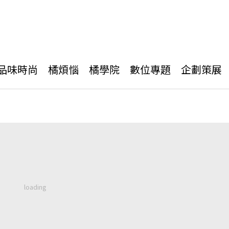
品味時尚
橘煩惱
橘學院
數位專題
企劃策展