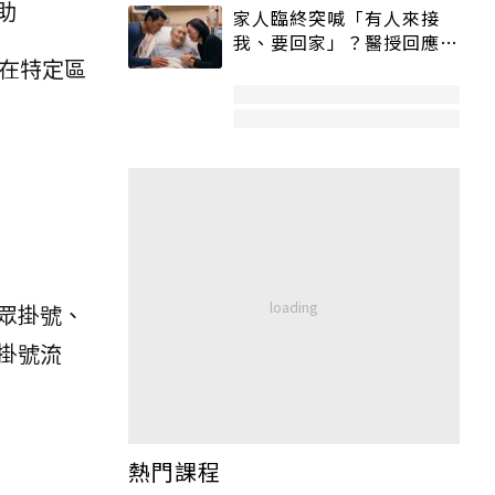
助
家人臨終突喊「有人來接
我、要回家」？醫授回應方
要在特定區
式快學：避免抱憾終生
眾掛號、
掛號流
熱門課程