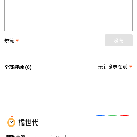
規範
發布
最新發表在前
全部評論 (
)
0