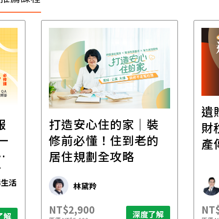
遺
報
打造安心住的家｜裝
財
一
修前必懂！住到老的
產
一
居住規劃全攻略
先
毒生活
林黛羚
NT$2,900
NT$
深度了解
了解