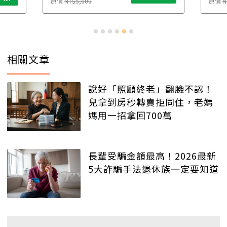
原價
NT$5,600
原價
N
相關文章
說好「照顧終老」翻臉不認！
兒拿到房秒轉賣拒同住，老媽
媽用一招拿回700萬
長輩受騙金額最高！2026最新
5大詐騙手法退休族一定要知道