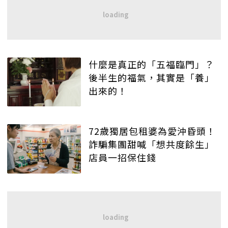
什麼是真正的「五福臨門」？
後半生的福氣，其實是「養」
出來的！
72歲獨居包租婆為愛沖昏頭！
詐騙集團甜喊「想共度餘生」
店員一招保住錢