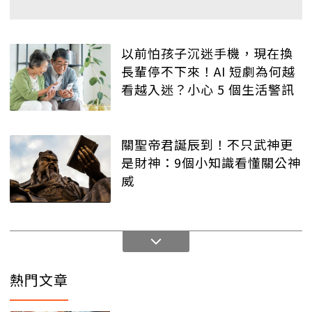
以前怕孩子沉迷手機，現在換
長輩停不下來！AI 短劇為何越
看越入迷？小心 5 個生活警訊
關聖帝君誕辰到！不只武神更
是財神：9個小知識看懂關公神
威
熱門文章