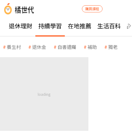
購買課程
退休理財
持續學習
在地推薦
生活百科
養生村
退休金
自書遺囑
補助
獨老