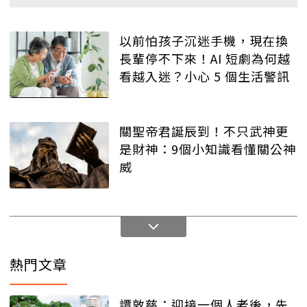
以前怕孩子沉迷手機，現在換
長輩停不下來！AI 短劇為何越
看越入迷？小心 5 個生活警訊
關聖帝君誕辰到！不只武神更
是財神：9個小知識看懂關公神
威
熱門文章
譚敦慈：迎接一個人老後，先