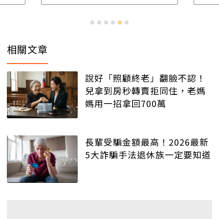
相關文章
說好「照顧終老」翻臉不認！
兒拿到房秒轉賣拒同住，老媽
媽用一招拿回700萬
長輩受騙金額最高！2026最新
5大詐騙手法退休族一定要知道