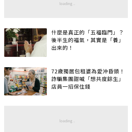
什麼是真正的「五福臨門」？
後半生的福氣，其實是「養」
出來的！
72歲獨居包租婆為愛沖昏頭！
詐騙集團甜喊「想共度餘生」
店員一招保住錢