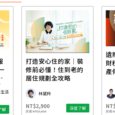
遺
報
打造安心住的家｜裝
財
一
修前必懂！住到老的
產
一
居住規劃全攻略
先
毒生活
林黛羚
NT$2,900
NT$
深度了解
了解
原價
NT$5,600
原價
N