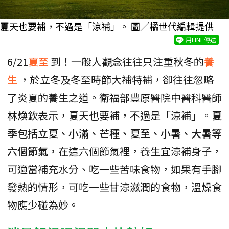
夏天也要補，不過是「涼補」。 圖／橘世代編輯提供
用LINE傳送
6/21
夏至
到！一般人觀念往往只注重秋冬的
養
生
，於立冬及冬至時節大補特補，卻往往忽略
了炎夏的養生之道。衛福部豐原醫院中醫科醫師
林煥欽表示，夏天也要補，不過是「涼補」。
夏
季包括立夏、小滿、芒種、夏至、小暑、大暑等
六個節氣，
在這六個節氣裡，養生宜涼補身子，
可適當補充水分、吃一些苦味食物，如果有手腳
發熱的情形，可吃一些甘涼滋潤的食物，溫燥食
物應少碰為妙。