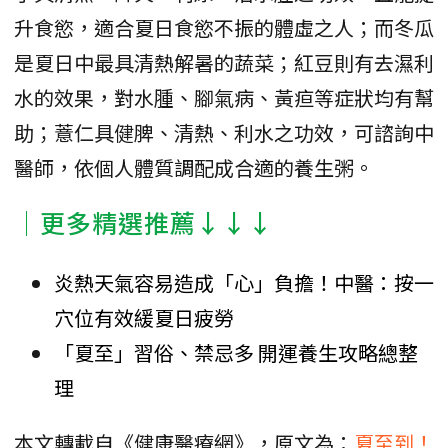
升食慾，適合夏日食慾不振的體虛之人；而冬瓜
是夏日中最具清熱解暑的蔬菜；紅豆則有去濕利
水的效果，對水腫、腳氣病、黃疸等症狀均有幫
助；薏仁具健脾、清熱、利水之功效，可諮詢中
醫師，依個人體質調配成合適的養生粥。
│更多精選推薦↓↓↓
炎熱天氣容易造成「心」負擔！中醫：按一
穴位有效緩夏日疲勞
「夏至」習俗、禁忌多 開運養生攻略總整
理
本文轉載自《健康醫療網》，原文為：
夏至到！