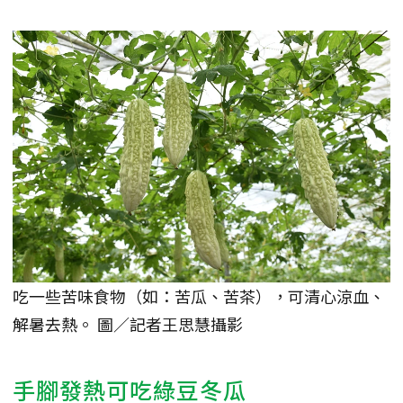
吃一些苦味食物（如：苦瓜、苦茶），可清心涼血、
解暑去熱。 圖／記者王思慧攝影
手腳發熱可吃綠豆冬瓜