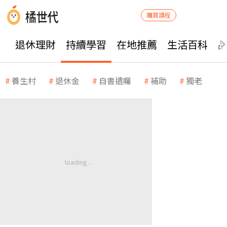
購買課程
退休理財
持續學習
在地推薦
生活百科
養生村
退休金
自書遺囑
補助
獨老