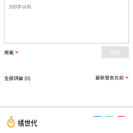
規範
發布
最新發表在前
全部評論 (
)
0