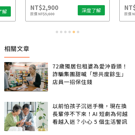
NT$2,900
NT$
深度了解
了解
原價
NT$5,600
原價
N
相關文章
72歲獨居包租婆為愛沖昏頭！
詐騙集團甜喊「想共度餘生」
店員一招保住錢
以前怕孩子沉迷手機，現在換
長輩停不下來！AI 短劇為何越
看越入迷？小心 5 個生活警訊