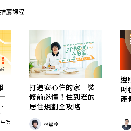
推薦課程
遺
報
打造安心住的家｜裝
財
一
修前必懂！住到老的
產
一
居住規劃全攻略
先
毒生活
林黛羚