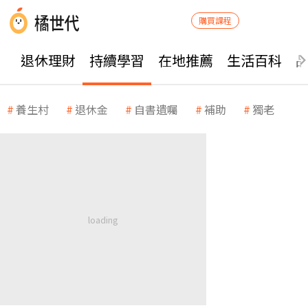
購買課程
退休理財
持續學習
在地推薦
生活百科
養生村
退休金
自書遺囑
補助
獨老