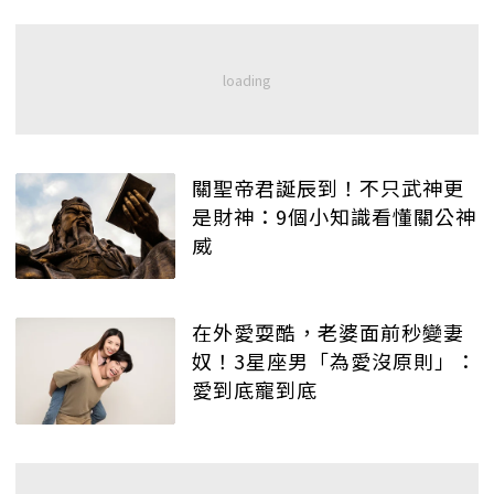
關聖帝君誕辰到！不只武神更
是財神：9個小知識看懂關公神
威
在外愛耍酷，老婆面前秒變妻
奴！3星座男「為愛沒原則」：
愛到底寵到底