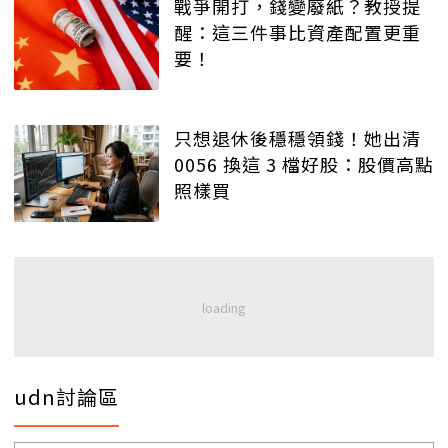
戰爭開打，錢變廢紙？教授提
醒：這三件事比資產配置更重
要！
只想退休後穩穩領錢！她出清
0056 換這 3 檔好股：股價高點
照樣買
udn討論區