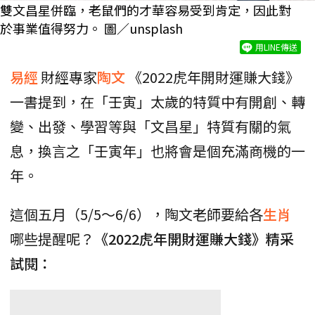
雙文昌星併臨，老鼠們的才華容易受到肯定，因此對
於事業值得努力。 圖／unsplash
用LINE傳送
易經
財經專家
陶文
《2022虎年開財運賺大錢》
一書提到，在「壬寅」太歲的特質中有開創、轉
變、出發、學習等與「文昌星」特質有關的氣
息，換言之「壬寅年」也將會是個充滿商機的一
年。
這個五月（5/5～6/6），陶文老師要給各
生肖
哪些提醒呢？
《2022虎年開財運賺大錢》精采
試閱：