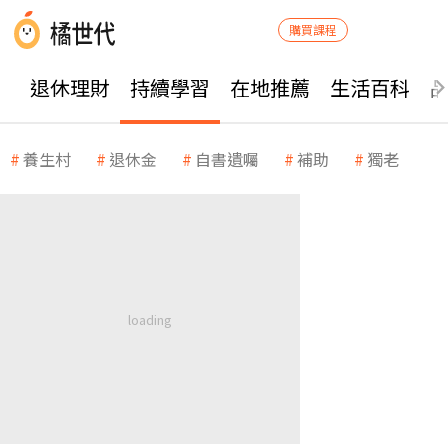
購買課程
退休理財
持續學習
在地推薦
生活百科
養生村
退休金
自書遺囑
補助
獨老