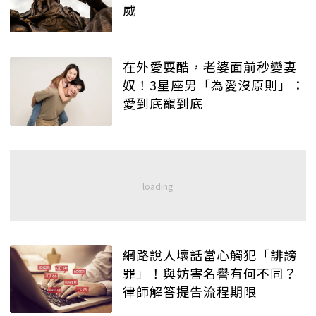
威
在外愛耍酷，老婆面前秒變妻
奴！3星座男「為愛沒原則」：
愛到底寵到底
網路說人壞話當心觸犯「誹謗
罪」！與妨害名譽有何不同？
律師解答提告流程期限