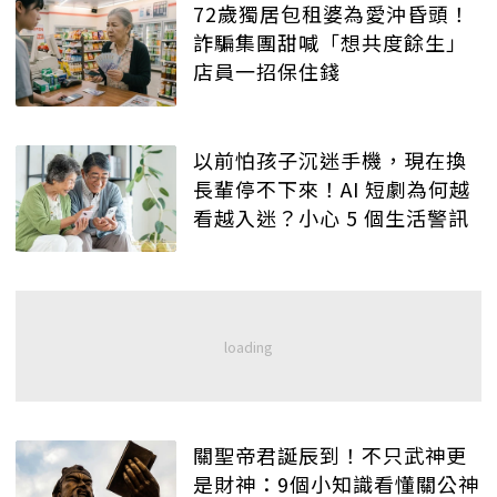
72歲獨居包租婆為愛沖昏頭！
詐騙集團甜喊「想共度餘生」
店員一招保住錢
以前怕孩子沉迷手機，現在換
長輩停不下來！AI 短劇為何越
看越入迷？小心 5 個生活警訊
關聖帝君誕辰到！不只武神更
是財神：9個小知識看懂關公神