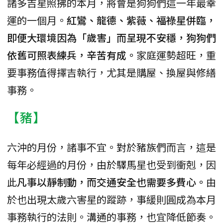
諸多吉星照拂的本月，將會是狗狗們這一年最幸
運的一個月。
紅鸞、龍德、紫薇、福祿星併臨，
即便大環境因為「歲害」而呈現不安穩，狗狗們
依舊可照表練兵，辛苦有成。
家庭運勢超旺，重
要事務值得擇吉執行，尤其是購屋、換屋與修繕
事務。
【豬】
六沖的月份，諸事不宜。對於豬族們而言，這是
每年必經過的月份，由於驛馬星也受到衝剋，因
此
凡事以靜制動，而交通安全也需要多費心。
由
於也出現太歲六害星的蹤跡，事緩則圓成為本月
事務執行的法則。溝通的事務，也宜降低節奏。