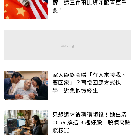
醒：這三件事比資產配置更重
要！
家人臨終突喊「有人來接我、
要回家」？醫授回應方式快
學：避免抱憾終生
只想退休後穩穩領錢！她出清
0056 換這 3 檔好股：股價高點
照樣買