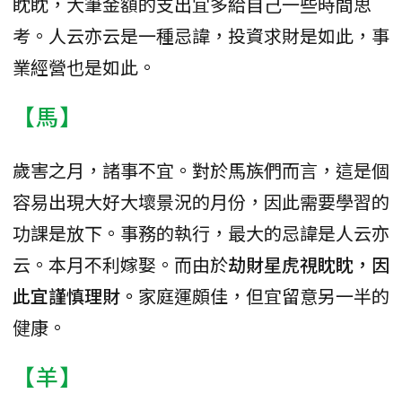
眈眈，大筆金額的支出宜多給自己一些時間思
考。人云亦云是一種忌諱，投資求財是如此，事
業經營也是如此。
【馬】
歲害之月，諸事不宜。對於馬族們而言，這是個
容易出現大好大壞景況的月份，因此需要學習的
功課是放下。事務的執行，最大的忌諱是人云亦
云。本月不利嫁娶。而由於
劫財星虎視眈眈，因
此宜謹慎理財。
家庭運頗佳，但宜留意另一半的
健康。
【羊】