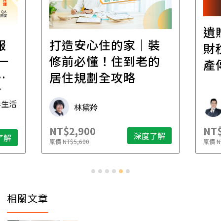
遺贈稅規劃直播課│
裝
百
財稅專家親授，讓資
的
經
產傳承更有效率
年
財稅專家 朱家棟
NT$2,500
NT$
了解
深度了解
原價
NT$4,888
原價
N
…
相關文章