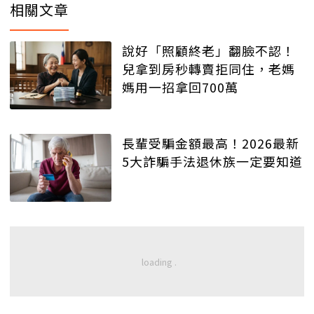
相關文章
說好「照顧終老」翻臉不認！
兒拿到房秒轉賣拒同住，老媽
媽用一招拿回700萬
長輩受騙金額最高！2026最新
5大詐騙手法退休族一定要知道