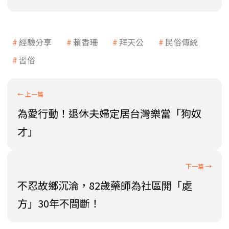
經驗分享
賴香珊
拜天公
民俗傳統
習俗
為愛行動！退休夫婦定居台灣樂當「狗奴
才」
不忍故鄉沉淪，82歲藥師為社區開「處
方」30年不間斷！