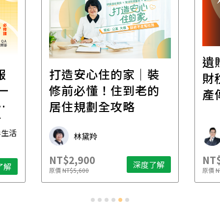
遺
報
打造安心住的家｜裝
財
一
修前必懂！住到老的
產
一
居住規劃全攻略
先
毒生活
林黛羚
NT$2,900
NT$
深度了解
了解
原價
NT$5,600
原價
N