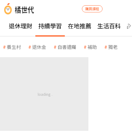
購買課程
退休理財
持續學習
在地推薦
生活百科
養生村
退休金
自書遺囑
補助
獨老