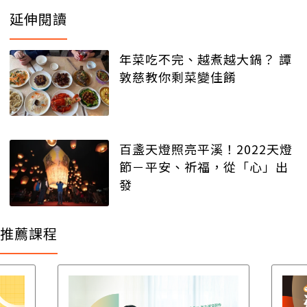
延伸閱讀
年菜吃不完、越煮越大鍋？ 譚
敦慈教你剩菜變佳餚
百盞天燈照亮平溪！2022天燈
節－平安、祈福，從「心」出
發
推薦課程