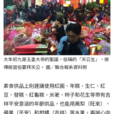
大年初九是玉皇大帝的聖誕，俗稱的「天公生」，按
傳統習俗要拜天公。 圖／聯合報系資料照
素食供品上則建議使用紅圓、年糕、生仁、紅
豆、發糕、紅龜糕、米荖、柿子和花生等帶有吉
祥平安意涵的年節供品，也能用鳳梨（旺來）、
蘋果（平安）和柑橘（吉祥）等水果，再誠心向