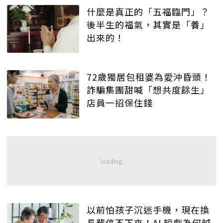
什麼是真正的「五福臨門」？
後半生的福氣，其實是「養」
出來的！
72歲獨居包租婆為愛沖昏頭！
詐騙集團甜喊「想共度餘生」
店員一招保住錢
以前怕孩子沉迷手機，現在換
長輩停不下來！AI 短劇為何越