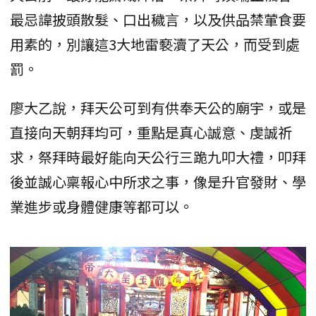
最忌諱披頭散髮、口出穢言，以及供品禁葷食要
用素的，別讓這3大地雷褻瀆了天公，而受到處
罰。
廖大乙說，拜天公可到有供奉天公的廟宇，或是
直接向天朝拜均可，重點是真心誠意、虔誠祈
求，祭拜時最好能向天公行三跪九叩大禮，叩拜
後並誠心稟報心中所求之事，像是升官發財、學
業進步或身體健康等都可以。