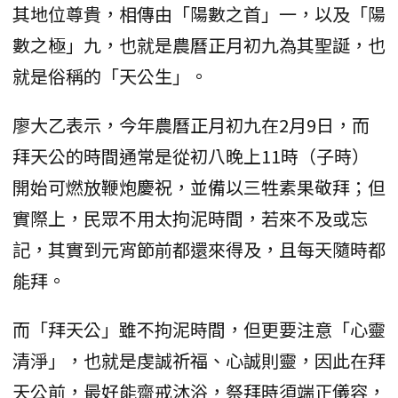
其地位尊貴，相傳由「陽數之首」一，以及「陽
數之極」九，也就是農曆正月初九為其聖誕，也
就是俗稱的「天公生」。
廖大乙表示，今年農曆正月初九在2月9日，而
拜天公的時間通常是從初八晚上11時（子時）
開始可燃放鞭炮慶祝，並備以三牲素果敬拜；但
實際上，民眾不用太拘泥時間，若來不及或忘
記，其實到元宵節前都還來得及，且每天隨時都
能拜。
而「拜天公」雖不拘泥時間，但更要注意「心靈
清淨」，也就是虔誠祈福、心誠則靈，因此在拜
天公前，最好能齋戒沐浴，祭拜時須端正儀容，