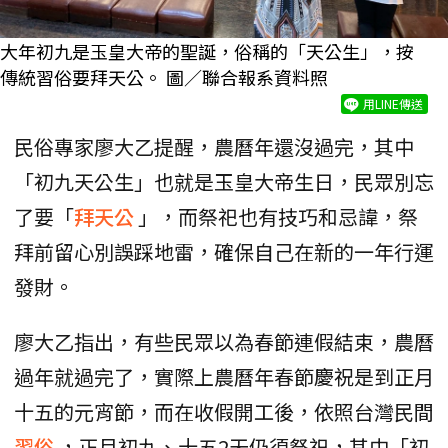
大年初九是玉皇大帝的聖誕，俗稱的「天公生」，按
傳統習俗要拜天公。 圖／聯合報系資料照
用LINE傳送
民俗專家廖大乙提醒，農曆年還沒過完，其中
「初九天公生」也就是玉皇大帝生日，民眾別忘
了要「
拜天公
」，而祭祀也有技巧和忌諱，祭
拜前留心別誤踩地雷，確保自己在新的一年行運
發財。
廖大乙指出，有些民眾以為春節連假結束，農曆
過年就過完了，實際上農曆年春節慶祝是到正月
十五的元宵節，而在收假開工後，依照台灣民間
習俗
，正月初九、十五2天仍須祭祀，其中「初