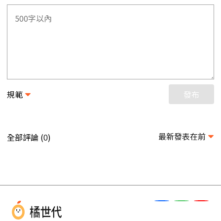
規範
發布
最新發表在前
全部評論 (
)
0