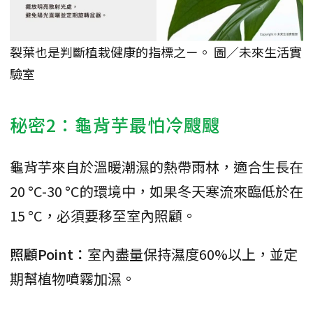
裂葉也是判斷植栽健康的指標之ㄧ。 圖／未來生活實
驗室
秘密2：龜背芋最怕冷颼颼
龜背芋來自於溫暖潮濕的熱帶雨林，適合生長在
20 °C-30 °C的環境中，如果冬天寒流來臨低於在
15 °C，必須要移至室內照顧。
照顧Point：
室內盡量保持濕度60%以上，並定
期幫植物噴霧加濕。