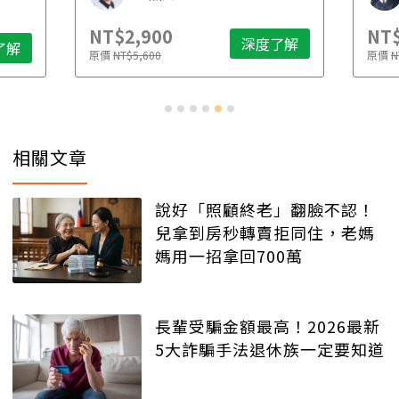
NT$2,900
NT$
深度了解
了解
原價
NT$5,600
原價
N
相關文章
說好「照顧終老」翻臉不認！
兒拿到房秒轉賣拒同住，老媽
媽用一招拿回700萬
長輩受騙金額最高！2026最新
5大詐騙手法退休族一定要知道