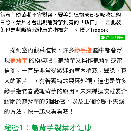
龜背芋幼苗期不會裂葉，要等到植物成熟＆吸收足夠
日照，葉片才會出現龜背芋獨有的「缺口」，因此裂
葉也是判斷植栽健康的指標之ㄧ。 圖／freepik
用LINE傳送
一提到室內觀葉植物，許多
綠手指
腦中都會浮
現
龜背芋
的模樣吧！龜背芋又稱作龜背竹或電
信蘭，一直是非常受歡迎的室內植栽，翠綠、巨
大的葉片上，有著獨特的裂葉外觀，這也是許多
綠手指們喜愛龜背芋的原因。未來編這次就要介
紹關於龜背芋的5個秘密，以及正確照顧不失誤
的方法，快一起來看看吧！
秘密1：龜背芋裂葉才健康