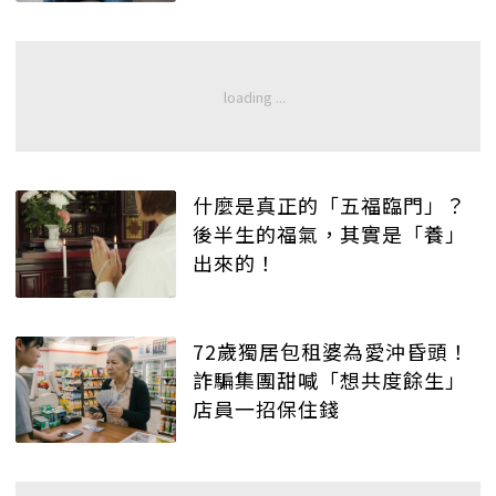
什麼是真正的「五福臨門」？
後半生的福氣，其實是「養」
出來的！
72歲獨居包租婆為愛沖昏頭！
詐騙集團甜喊「想共度餘生」
店員一招保住錢