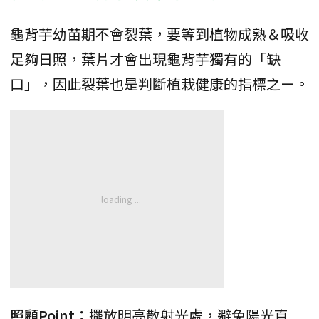
龜背芋幼苗期不會裂葉，要等到植物成熟＆吸收
足夠日照，葉片才會出現龜背芋獨有的「缺
口」，因此裂葉也是判斷植栽健康的指標之ㄧ。
照顧Point：
擺放明亮散射光處，避免陽光直