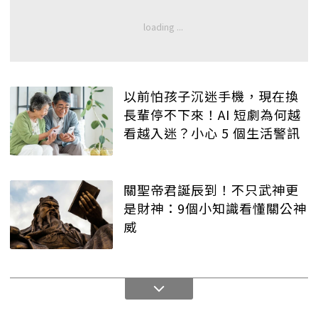
以前怕孩子沉迷手機，現在換
長輩停不下來！AI 短劇為何越
看越入迷？小心 5 個生活警訊
關聖帝君誕辰到！不只武神更
是財神：9個小知識看懂關公神
威