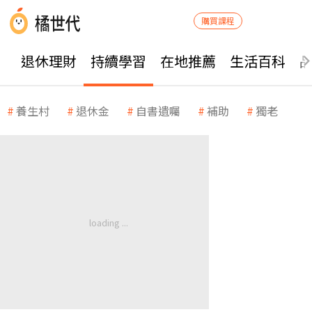
購買課程
退休理財
持續學習
在地推薦
生活百科
養生村
退休金
自書遺囑
補助
獨老