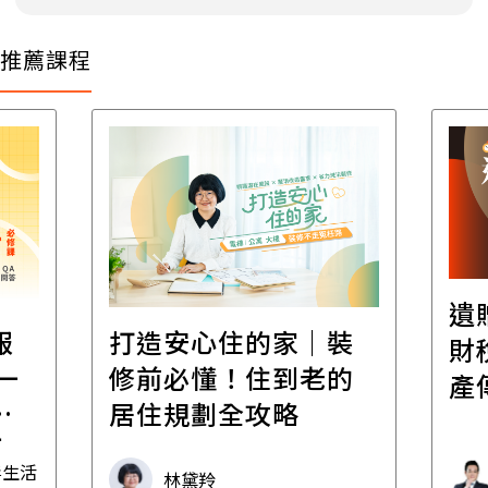
推薦課程
遺
報
打造安心住的家｜裝
財
一
修前必懂！住到老的
產
一
居住規劃全攻略
先
毒生活
林黛羚