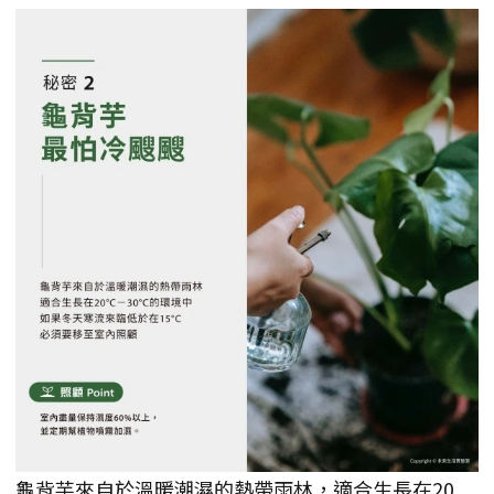
龜背芋來自於溫暖潮濕的熱帶雨林，適合生長在20