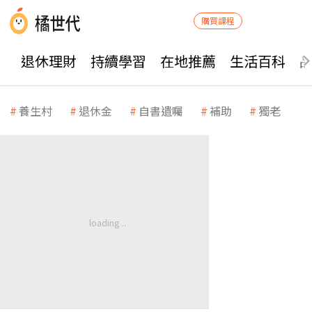
購買課程
退休理財
持續學習
在地推薦
生活百科
養生村
退休金
自書遺囑
補助
獨老