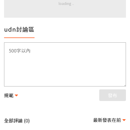
udn討論區
規範
發布
最新發表在前
全部評論 (
)
0