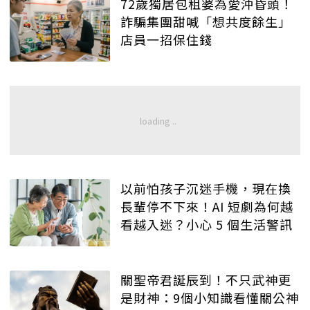
72歲獨居包租婆為愛沖昏頭！
詐騙集團甜喊「想共度餘生」
店員一招保住錢
以前怕孩子沉迷手機，現在換
長輩停不下來！AI 短劇為何越
看越入迷？小心 5 個生活警訊
關聖帝君誕辰到！不只武神更
是財神：9個小知識看懂關公神