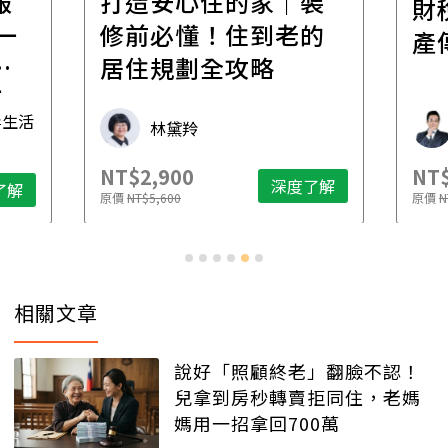
報
打造安心住的家｜裝
財
一
修前必懂！住到老的
產
一
居住規劃全攻略
先
毒生活
林黛羚
NT$2,900
NT$
深度了解
了解
原價
NT$5,600
原價
N
相關文章
說好「照顧終老」翻臉不認！
兒拿到房秒轉賣拒同住，老媽
媽用一招拿回700萬