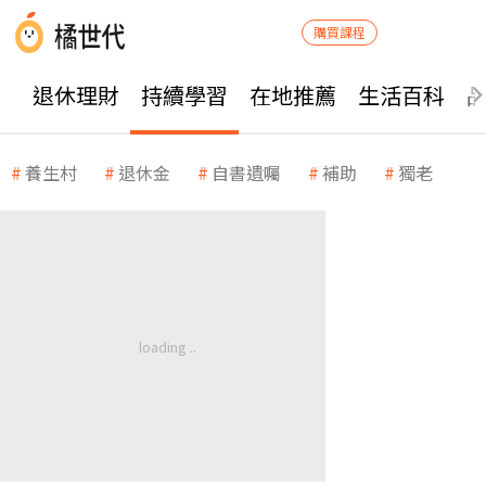
購買課程
退休理財
持續學習
在地推薦
生活百科
養生村
退休金
自書遺囑
補助
獨老