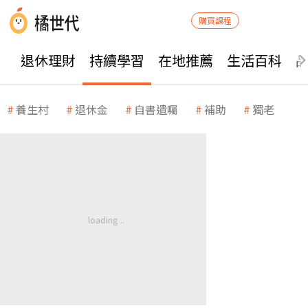
購買課程
退休理財
持續學習
在地推薦
生活百科
養生村
退休金
自書遺囑
補助
獨老