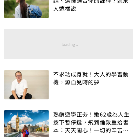
請、選擇適合你的課程？過來
人這樣說
不求功成身就！大人的學習動
機，源自兒時的夢
熟齡遊學正夯！她62歲為人生
按下暫停鍵，飛到倫敦重拾書
本：天天開心！一切的辛苦都