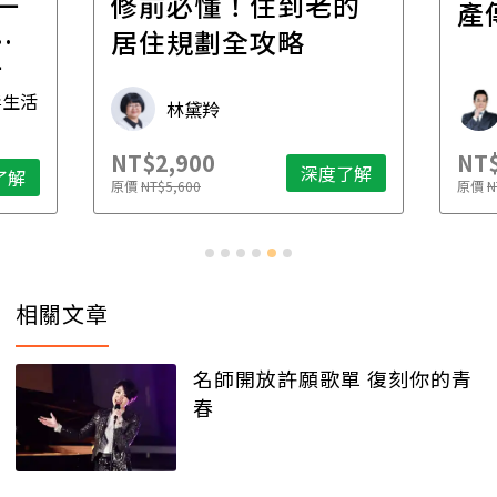
一
修前必懂！住到老的
產
一
居住規劃全攻略
先
毒生活
林黛羚
NT$2,900
NT$
深度了解
了解
原價
NT$5,600
原價
N
相關文章
名師開放許願歌單 復刻你的青
春