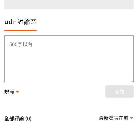
udn討論區
規範
發布
最新發表在前
全部評論 (
)
0