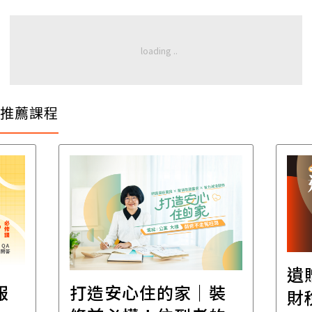
推薦課程
遺
報
打造安心住的家｜裝
財