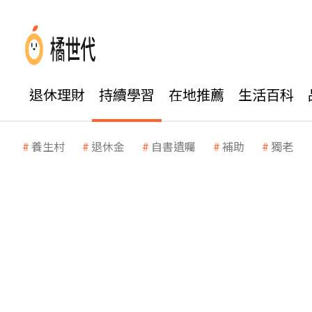
退休理財
持續學習
在地推薦
生活百科
養生村
退休金
自書遺囑
補助
獨老