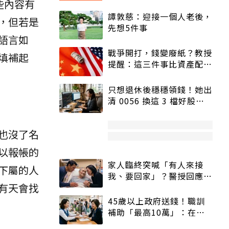
些內容有
譚敦慈：迎接一個人老後，
，但若是
先想5件事
語言如
戰爭開打，錢變廢紙？教授
填補起
提醒：這三件事比資產配置
更重要！
只想退休後穩穩領錢！她出
清 0056 換這 3 檔好股：
股價高點照樣買
也沒了名
以報帳的
家人臨終突喊「有人來接
下屬的人
我、要回家」？醫授回應方
有天會找
式快學：避免抱憾終生
45歲以上政府送錢！職訓
補助「最高10萬」：在
職、待業都能申請