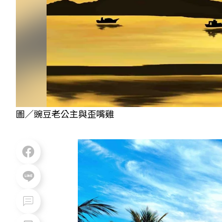
圖／豌豆老公主與歪嘴雞