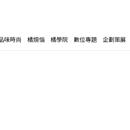
品味時尚
橘煩惱
橘學院
數位專題
企劃策展