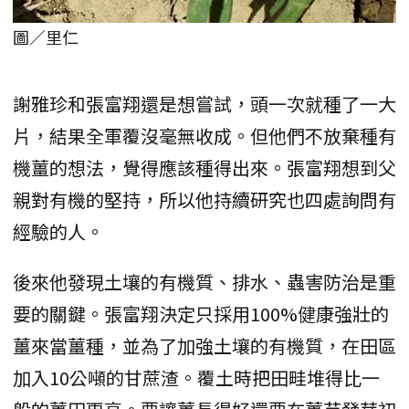
圖／里仁
謝雅珍和張富翔還是想嘗試，頭一次就種了一大
片，結果全軍覆沒毫無收成。但他們不放棄種有
機薑的想法，覺得應該種得出來。張富翔想到父
親對有機的堅持，所以他持續研究也四處詢問有
經驗的人。
後來他發現土壤的有機質、排水、蟲害防治是重
要的關鍵。張富翔決定只採用100%健康強壯的
薑來當薑種，並為了加強土壤的有機質，在田區
加入10公噸的甘蔗渣。覆土時把田畦堆得比一