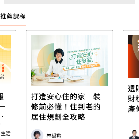
推薦課程
遺
報
打造安心住的家｜裝
財
一
修前必懂！住到老的
產
一
居住規劃全攻略
先
毒生活
林黛羚