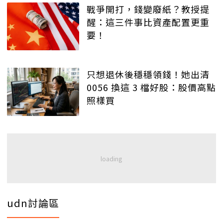
戰爭開打，錢變廢紙？教授提
醒：這三件事比資產配置更重
要！
只想退休後穩穩領錢！她出清
0056 換這 3 檔好股：股價高點
照樣買
udn討論區