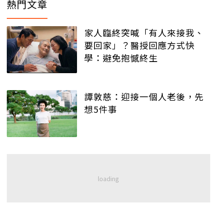
熱門文章
家人臨終突喊「有人來接我、
要回家」？醫授回應方式快
學：避免抱憾終生
譚敦慈：迎接一個人老後，先
想5件事