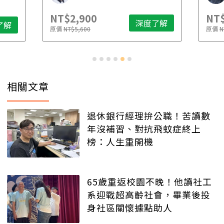
NT$2,900
NT$
深度了解
了解
原價
NT$5,600
原價
N
相關文章
退休銀行經理拚公職！苦讀數
年沒補習、對抗飛蚊症終上
榜：人生重開機
65歲重返校園不晚！他讀社工
系迎戰超高齡社會，畢業後投
身社區關懷據點助人