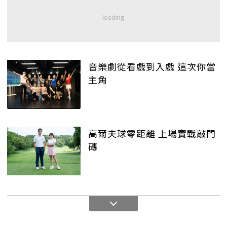
音樂劇從看戲到入戲 這次你當
主角
高爾夫球零距離 上場實戰敲門
磚