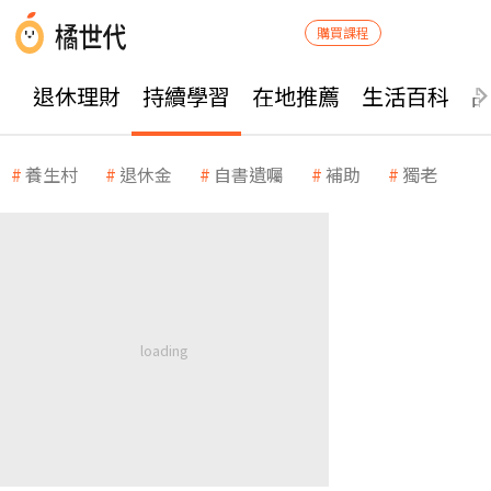
購買課程
退休理財
持續學習
在地推薦
生活百科
養生村
退休金
自書遺囑
補助
獨老