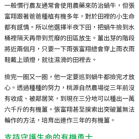
一般慣行農友通常會使用農藥來防治蝸牛，但張
富翔跟著爸爸種植有機多年，對於田裡的小生命
都有感情。所以他選擇半夜下田，把蝸牛撿到水
桶裡隔天再帶到荒廢的田區放生。薑出芽的階段
將近兩個月，只要一下雨張富翔總會穿上雨衣雨
鞋戴上頭燈，就往濕滑的田裡去。
撿完一圈又一圈，他一定要巡到蝸牛都撿完才放
心。透過種種的努力，桃源自然農場從三年前沒
有收成、被鄰居笑，到現在三分地可以種出一萬
六千斤的有機薑。張富翔甚至摸索出突破薑無法
輪作的方法，培育出連作三年的有機薑。
支持守護生命的有機勇士