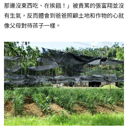
那邊沒東西吃、在挨餓！」被責罵的張富翔並沒
有生氣，反而體會到爸爸照顧土地和作物的心就
像父母對待孩子一樣。