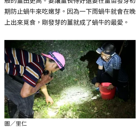
般的薑田更高。要讓薑長得好還要在薑苗發芽初
期防止蝸牛來吃嫩芽。因為一下雨蝸牛就會在晚
上出來覓食，剛發芽的薑就成了蝸牛的最愛。
圖／里仁