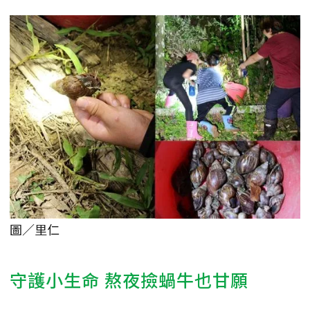
圖／里仁
守護小生命 熬夜撿蝸牛也甘願