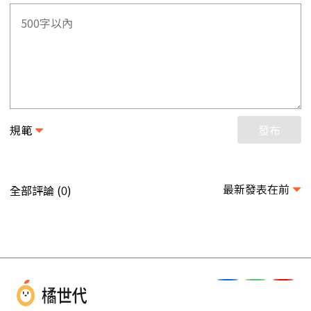
規範
發布
最新發表在前
全部評論 (
)
0