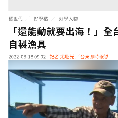
橘世代
好學橘
好學人物
「還能動就要出海！」全
自製漁具
2022-08-18 09:02
記者 尤聰光 ／台東即時報導