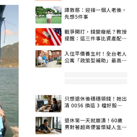
譚敦慈：迎接一個人老後，
先想5件事
戰爭開打，錢變廢紙？教授
提醒：這三件事比資產配置
更重要！
入住平價養生村！全台老人
公寓「政策型補助」最高打
5折
只想退休後穩穩領錢！她出
清 0056 換這 3 檔好股：
股價高點照樣買
退休第一天就崩潰！60歲
男對著超商便當懷疑人生
「一切好安靜」