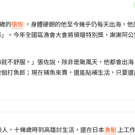
4歲的
張佐
，身體硬朗的他至今幾乎仍每天出海，他
郎」。今年全國區漁會大會將頒贈特別獎，謝謝阿公
海就不舒服。」張佐說，除非是颱風天，他都會出海
做個打魚郎；現在捕魚來賣，還能貼補生活，只要還
美人，十幾歲時到高雄討生活，還在日本
漁船
上工作