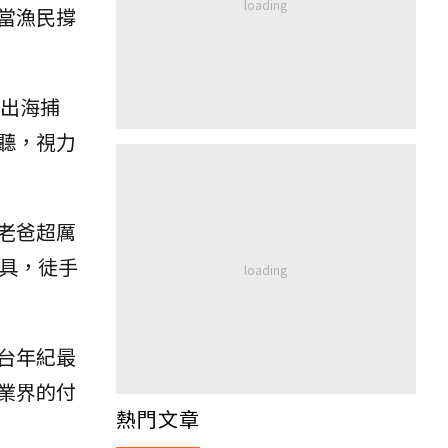
當漁民撐
天出海捕
聽，視力
老爸超厲
具，徒手
台年紀最
業界的付
熱門文章