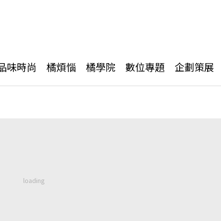
品味時尚
橘煩惱
橘學院
數位專題
企劃策展