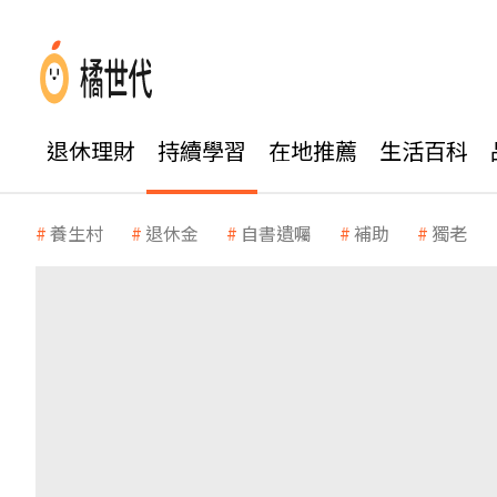
退休理財
持續學習
在地推薦
生活百科
養生村
退休金
自書遺囑
補助
獨老