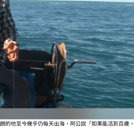
硬朗的他至今幾乎仍每天出海，阿公說「如果能活到百歲