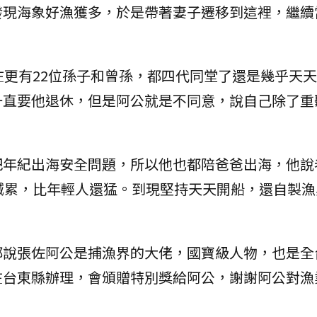
發現海象好漁獲多，於是帶著妻子遷移到這裡，繼續
在更有22位孫子和曾孫，都四代同堂了還是幾乎天
一直要他退休，但是阿公就是不同意，說自己除了重
把年紀出海安全問題，所以他也都陪爸爸出海，他說
喊累，比年輕人還猛。到現堅持天天開船，還自製漁
都說張佐阿公是捕漁界的大佬，國寶級人物，也是全
在台東縣辦理，會頒贈特別獎給阿公，謝謝阿公對漁