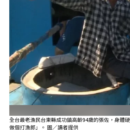
全台最老漁民台東縣成功鎮高齡94歲的張佐，身體
做個打漁郎」。 圖／讀者提供