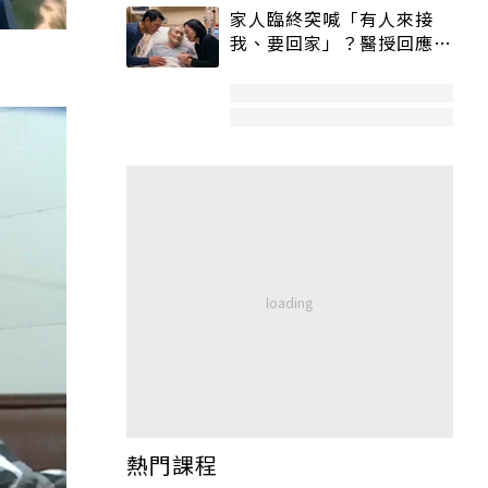
家人臨終突喊「有人來接
我、要回家」？醫授回應方
式快學：避免抱憾終生
熱門課程