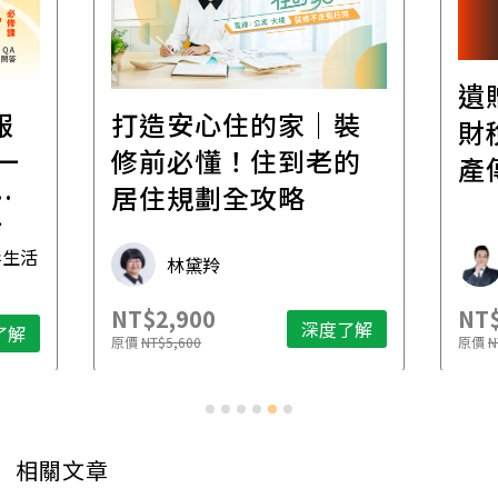
遺
報
打造安心住的家｜裝
財
一
修前必懂！住到老的
產
一
居住規劃全攻略
先
毒生活
林黛羚
NT$2,900
NT$
深度了解
了解
原價
NT$5,600
原價
N
相關文章