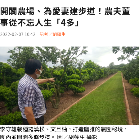
開闢農場、為愛妻建步道！農夫董
事從不忘人生「4多」
2022-02-07 10:42
記者／胡蓬生
李守雄栽種羅漢松、文旦柚，打造幽雅的農園秘境，
園內並開闢多條步道。 圖／胡蓬生 攝影