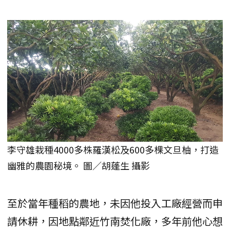
李守雄栽種4000多株羅漢松及600多棵文旦柚，打造
幽雅的農園秘境。 圖／胡蓬生 攝影
至於當年種稻的農地，未因他投入工廠經營而申
請休耕，因地點鄰近竹南焚化廠，多年前他心想