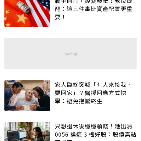
戰爭開打，錢變廢紙？教授提
醒：這三件事比資產配置更重
要！
家人臨終突喊「有人來接我、
要回家」？醫授回應方式快
學：避免抱憾終生
只想退休後穩穩領錢！她出清
0056 換這 3 檔好股：股價高點