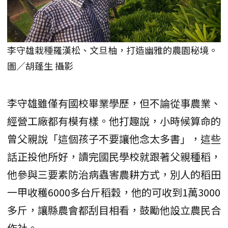
李守雄栽種羅漢松、文旦柚，打造幽雅的農園秘境。
圖／胡蓬生 攝影
李守雄雖僅有國校畢業學歷，但不論從事農業、
經營工廠都有模有樣。他打趣說，小時候算命的
曾父親說「這個孩子不要讓他念太多書」，這些
話正投他所好，讀完國民學校就跟著父親種稻，
他參與三要素防治病蟲害農耕方式，別人的稻田
一甲收穫6000多台斤稻穀，他的可收到1萬3000
多斤，讓縣農會都刮目相看，鼓勵他設立農民合
作社。