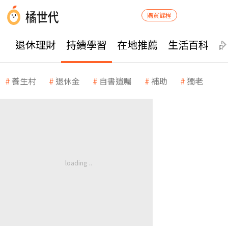
購買課程
退休理財
持續學習
在地推薦
生活百科
養生村
退休金
自書遺囑
補助
獨老