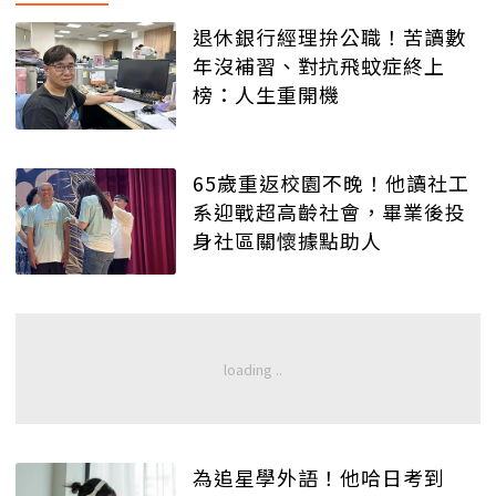
退休銀行經理拚公職！苦讀數
年沒補習、對抗飛蚊症終上
榜：人生重開機
65歲重返校園不晚！他讀社工
系迎戰超高齡社會，畢業後投
身社區關懷據點助人
為追星學外語！他哈日考到