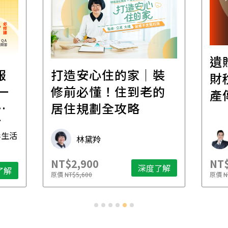
遺
報
打造安心住的家｜裝
財
一
修前必懂！住到老的
產
一
居住規劃全攻略
先
毒生活
林黛羚
NT$2,900
NT$
深度了解
了解
原價
NT$5,600
原價
N