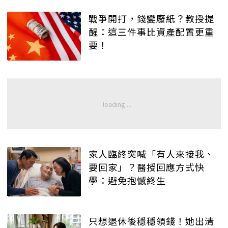
戰爭開打，錢變廢紙？教授提
醒：這三件事比資產配置更重
要！
家人臨終突喊「有人來接我、
要回家」？醫授回應方式快
學：避免抱憾終生
只想退休後穩穩領錢！她出清