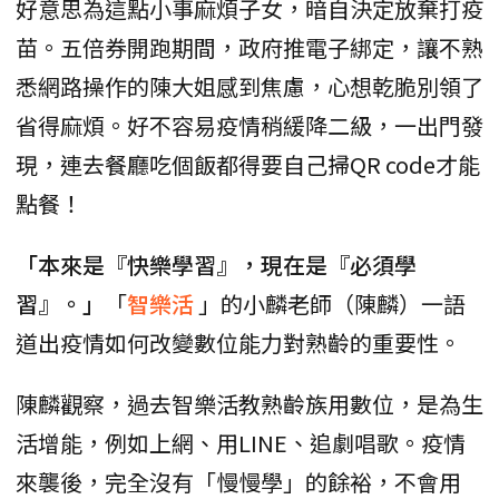
好意思為這點小事麻煩子女，暗自決定放棄打疫
苗。五倍券開跑期間，政府推電子綁定，讓不熟
悉網路操作的陳大姐感到焦慮，心想乾脆別領了
省得麻煩。好不容易疫情稍緩降二級，一出門發
現，連去餐廳吃個飯都得要自己掃QR code才能
點餐！
「本來是『快樂學習』，現在是『必須學
習』。」
「
智樂活
」的小麟老師（陳麟）一語
道出疫情如何改變數位能力對熟齡的重要性。
陳麟觀察，過去智樂活教熟齡族用數位，是為生
活增能，例如上網、用LINE、追劇唱歌。疫情
來襲後，完全沒有「慢慢學」的餘裕，不會用