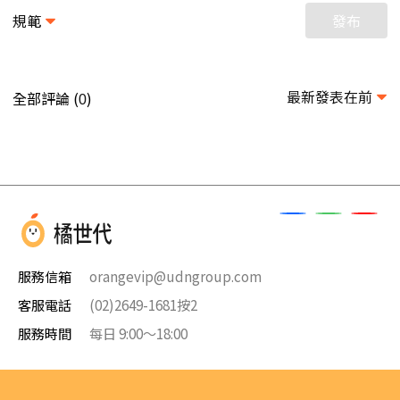
規範
發布
最新發表在前
全部評論 (
)
0
服務信箱
orangevip@udngroup.com
客服電話
(02)2649-1681按2
服務時間
每日 9:00～18:00