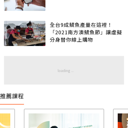
全台9成鯖魚產量在這裡！
「2021南方澳鯖魚節」讓虛擬
分身替你線上購物
推薦課程