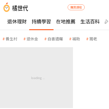
購買課程
退休理財
持續學習
在地推薦
生活百科
養生村
退休金
自書遺囑
補助
獨老