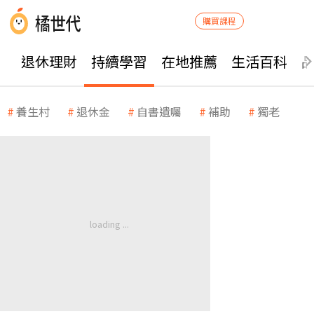
購買課程
退休理財
持續學習
在地推薦
生活百科
養生村
退休金
自書遺囑
補助
獨老