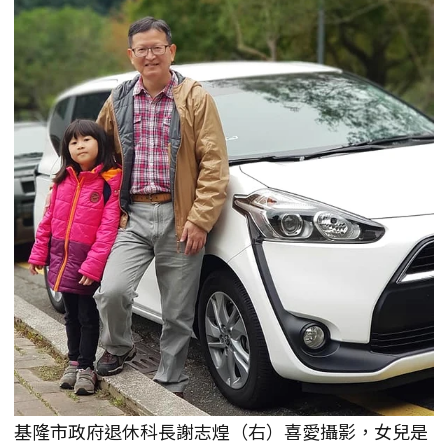
基隆市政府退休科長謝志煌（右）喜愛攝影，女兒是