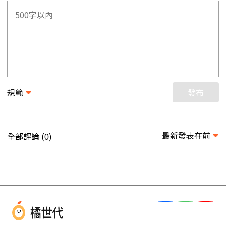
規範
發布
最新發表在前
全部評論 (
)
0