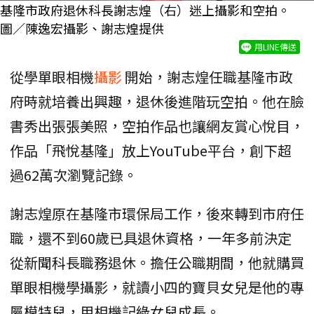
基隆市政府退休科長謝志煌（右）迷上攝影和空拍。
圖／陳逸宏攝影、謝志煌提供
用LINE傳送
從學單眼相機
攝影
開始，謝志煌任職基隆市政
府時就培養出興趣，退休後進階玩空拍。他在臉
書秀出張張美照，空拍作品也讓網友賞心悅目，
作品「飛悅基隆」放上YouTube平台，創下超
過62萬次瀏覽記錄。
謝志煌原在基隆市環保局工作，後來轉到市府任
職，還不到60歲已具退休資格，一年多前決定
從新聞科長職務退休。擔任公職期間，他就購買
單眼相機學攝影，就讀小四的寶貝女兒是他的專
屬模特兒，用相機記綠女兒成長。