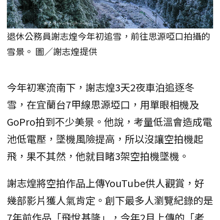
退休公務員謝志煌今年初追雪，前往思源啞口拍攝的
雪景。 圖／謝志煌提供
今年初寒流南下，謝志煌3天2夜車泊追逐冬
雪，在宜蘭台7甲線思源埡口，用單眼相機及
GoPro拍到不少美景。他說，考量低溫會造成電
池低電壓，墜機風險提高，所以沒讓空拍機起
飛，果不其然，他就目睹3架空拍機墜機。
謝志煌將空拍作品上傳YouTube供人觀賞，好
幾部影片獲人氣肯定。創下最多人瀏覽紀錄的是
7年前作品「飛悅基隆」，今年2月上傳的「老