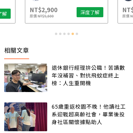
NT$2,900
NT$
深度了解
了解
原價
NT$5,600
原價
N
相關文章
退休銀行經理拚公職！苦讀數
年沒補習、對抗飛蚊症終上
榜：人生重開機
65歲重返校園不晚！他讀社工
系迎戰超高齡社會，畢業後投
身社區關懷據點助人