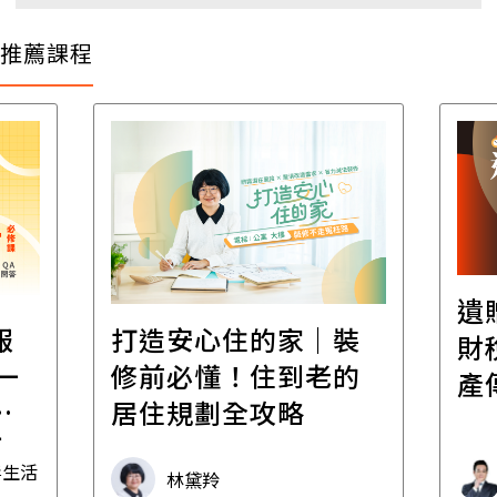
推薦課程
遺
報
打造安心住的家｜裝
財
一
修前必懂！住到老的
產
一
居住規劃全攻略
先
毒生活
林黛羚