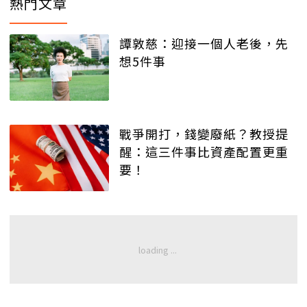
熱門文章
譚敦慈：迎接一個人老後，先
想5件事
戰爭開打，錢變廢紙？教授提
醒：這三件事比資產配置更重
要！