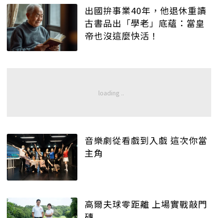
出國拚事業40年，他退休重讀
古書品出「學老」底蘊：當皇
帝也沒這麼快活！
音樂劇從看戲到入戲 這次你當
主角
高爾夫球零距離 上場實戰敲門
磚