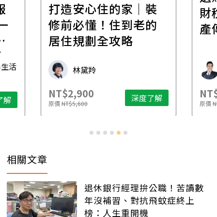
報
打造安心住的家｜裝
財
一
修前必懂！住到老的
產
一
居住規劃全攻略
先
毒生活
林黛羚
NT$2,900
NT$
深度了解
了解
原價
NT$5,600
原價
N
相關文章
退休銀行經理拚公職！苦讀數
年沒補習、對抗飛蚊症終上
榜：人生重開機