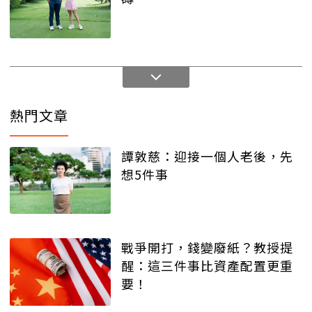
熱門文章
譚敦慈：迎接一個人老後，先
想5件事
戰爭開打，錢變廢紙？教授提
醒：這三件事比資產配置更重
要！