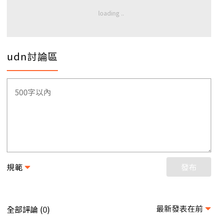
udn討論區
規範
發布
最新發表在前
全部評論 (
)
0