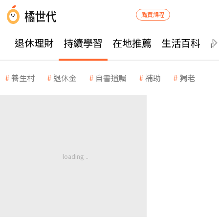
購買課程
退休理財
持續學習
在地推薦
生活百科
養生村
退休金
自書遺囑
補助
獨老