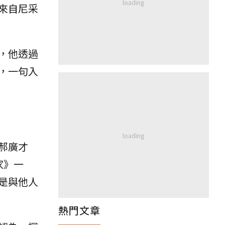
來自尼采
，他透過
，一句入
郝廣才
家》一
是與他人
熱門文章