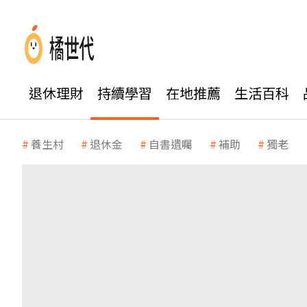
退休理財
持續學習
在地推薦
生活百科
養生村
退休金
自書遺囑
補助
獨老