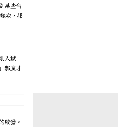
到某些台
好幾次，郝
剛入獄
」郝廣才
的啟發。