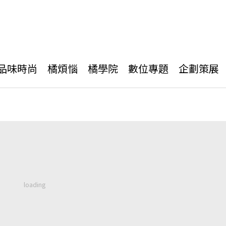
品味時尚
橘煩惱
橘學院
數位專題
企劃策展