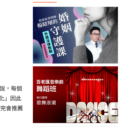
說，每個
化」因此
驗完會推薦