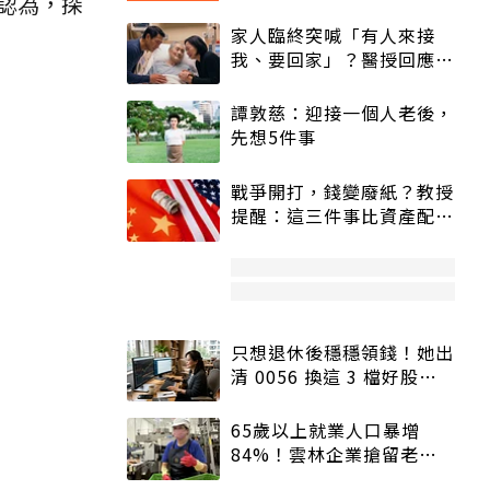
認為，探
家人臨終突喊「有人來接
我、要回家」？醫授回應方
式快學：避免抱憾終生
譚敦慈：迎接一個人老後，
先想5件事
戰爭開打，錢變廢紙？教授
提醒：這三件事比資產配置
更重要！
只想退休後穩穩領錢！她出
清 0056 換這 3 檔好股：
股價高點照樣買
65歲以上就業人口暴增
84%！雲林企業搶留老員
工：穩定性高、經驗豐富