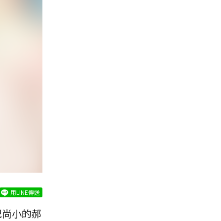
用LINE傳送
紀尚小的郝