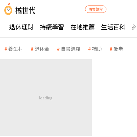
購買課程
退休理財
持續學習
在地推薦
生活百科
養生村
退休金
自書遺囑
補助
獨老