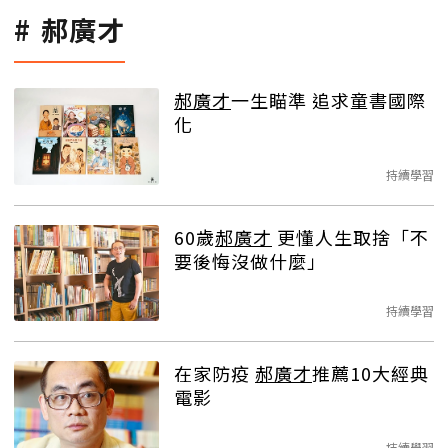
郝廣才
郝廣才
一生瞄準 追求童書國際
化
持續學習
60歲
郝廣才
更懂人生取捨「不
要後悔沒做什麼」
持續學習
在家防疫
郝廣才
推薦10大經典
電影
持續學習