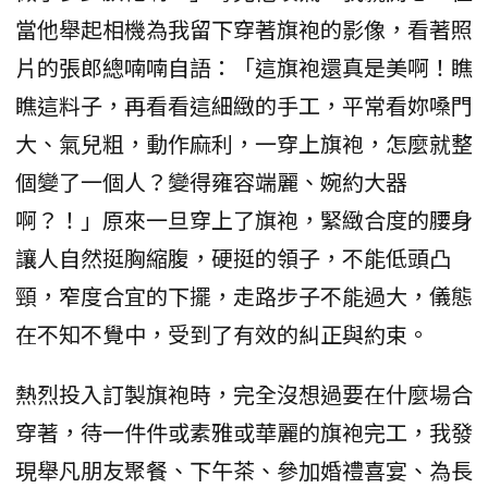
當他舉起相機為我留下穿著旗袍的影像，看著照
片的張郎總喃喃自語：「這旗袍還真是美啊！瞧
瞧這料子，再看看這細緻的手工，平常看妳嗓門
大、氣兒粗，動作麻利，一穿上旗袍，怎麼就整
個變了一個人？變得雍容端麗、婉約大器
啊？！」原來一旦穿上了旗袍，緊緻合度的腰身
讓人自然挺胸縮腹，硬挺的領子，不能低頭凸
頸，窄度合宜的下擺，走路步子不能過大，儀態
在不知不覺中，受到了有效的糾正與約束。
熱烈投入訂製旗袍時，完全沒想過要在什麼場合
穿著，待一件件或素雅或華麗的旗袍完工，我發
現舉凡朋友聚餐、下午茶、參加婚禮喜宴、為長