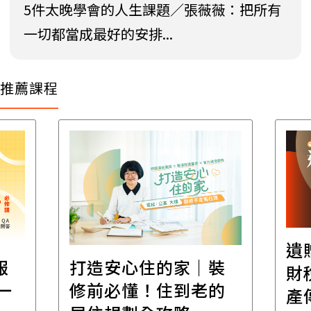
5件太晚學會的人生課題／張薇薇：把所有
一切都當成最好的安排...
推薦課程
遺
報
打造安心住的家｜裝
財
一
修前必懂！住到老的
產