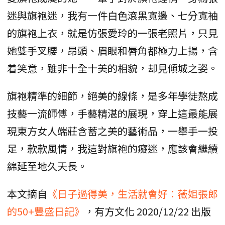
迷與旗袍迷，我有一件白色滾黑寬邊、七分寬袖
的旗袍上衣，就是仿張愛玲的一張老照片，只見
她雙手叉腰，昂頭、眉眼和唇角都極力上揚，含
着笑意，雖非十全十美的相貌，却見傾城之姿。
旗袍精準的細節，絕美的線條，是多年學徒熬成
技藝一流師傅，手藝精湛的展現，穿上這最能展
現東方女人端莊含蓄之美的藝術品，一舉手一投
足，款款風情，我這對旗袍的癡迷，應該會繼續
綿延至地久天長。
本文摘自
《日子過得美，生活就會好：薇姐張郎
的50+豐盛日記》
，有方文化 2020/12/22 出版