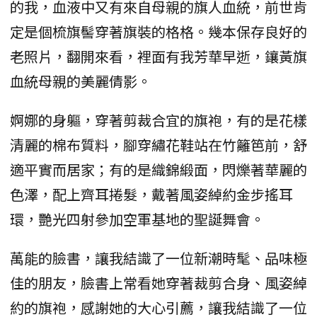
的我，血液中又有來自母親的旗人血統，前世肯
定是個梳旗髻穿著旗裝的格格。幾本保存良好的
老照片，翻開來看，裡面有我芳華早逝，鑲黃旗
血統母親的美麗倩影。
婀娜的身軀，穿著剪裁合宜的旗袍，有的是花樣
清麗的棉布質料，腳穿繡花鞋站在竹籬笆前，舒
適平實而居家；有的是織錦緞面，閃爍著華麗的
色澤，配上齊耳捲髮，戴著風姿綽約金步搖耳
環，艷光四射參加空軍基地的聖誕舞會。
萬能的臉書，讓我結識了一位新潮時髦、品味極
佳的朋友，臉書上常看她穿著裁剪合身、風姿綽
約的旗袍，感謝她的大心引薦，讓我結識了一位