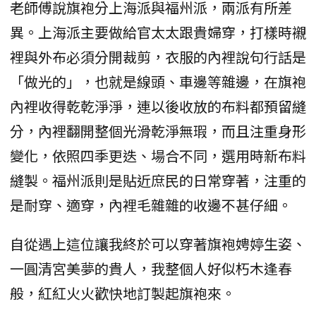
老師傅說旗袍分上海派與福州派，兩派有所差
異。上海派主要做給官太太跟貴婦穿，打樣時襯
裡與外布必須分開裁剪，衣服的內裡說句行話是
「做光的」，也就是線頭、車邊等雜邊，在旗袍
內裡收得乾乾淨淨，連以後收放的布料都預留縫
分，內裡翻開整個光滑乾淨無瑕，而且注重身形
變化，依照四季更迭、場合不同，選用時新布料
縫製。福州派則是貼近庶民的日常穿著，注重的
是耐穿、適穿，內裡毛雜雜的收邊不甚仔細。
自從遇上這位讓我終於可以穿著旗袍娉婷生姿、
一圓清宮美夢的貴人，我整個人好似朽木逢春
般，紅紅火火歡快地訂製起旗袍來。