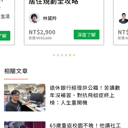
一
居住規劃全攻略
先
毒生活
林黛羚
NT$2,900
NT$
深度了解
了解
原價
NT$5,600
原價
N
相關文章
退休銀行經理拚公職！苦讀數
年沒補習、對抗飛蚊症終上
榜：人生重開機
65歲重返校園不晚！他讀社工