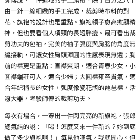
由一針一線細緻的手工完成，裁剪時布料的對
花、旗袍的設計也是重點。旗袍領子愈高愈顯精
神，但也要看個人項頸的長短胖瘦。最可看出裁
剪功夫的包袖，完美的袖子弧度與肩膀的角度無
縫接軌，可讓女性肩頭渾圓的性感表現無遺；胸
前的襟更是重點：直襟爽朗，適合青春少女，小
圓襟端莊可人，適合少婦；大圓襟雍容貴氣，適
合年紀稍長的女性，弧度像瓷花瓶的琵琶襟，活
潑大器，考驗師傅的裁剪功夫。
每次有場合，一穿出一件閃亮亮的新旗袍，張郎
總氣結的說：「喝！怎麼又來一件新的？妳到底
做了多少旗袍啊！」每見他嘆氣，我就開心。但