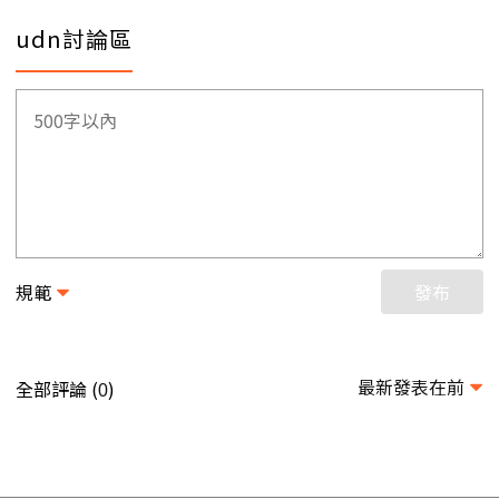
udn討論區
規範
發布
最新發表在前
全部評論 (
)
0