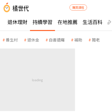
購買課程
退休理財
持續學習
在地推薦
生活百科
養生村
退休金
自書遺囑
補助
獨老