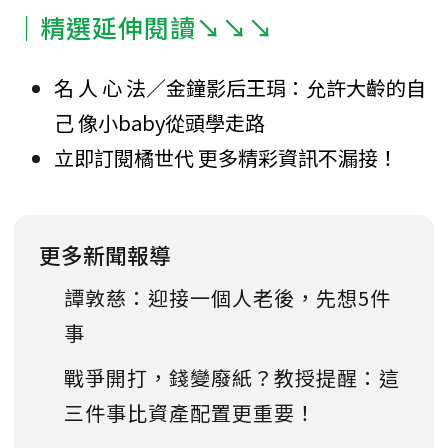
｜精選延伸閱讀↘↘↘
名 人 心 法／金鐘影后王琄：允許大齡的自
己 像小baby從頭學走路
立即訂閱橘世代 更多精彩資訊不漏接！
更多新聞報導
譚敦慈：迎接一個人老後，先想5件
事
戰爭開打，錢變廢紙？教授提醒：這
三件事比資產配置更重要！