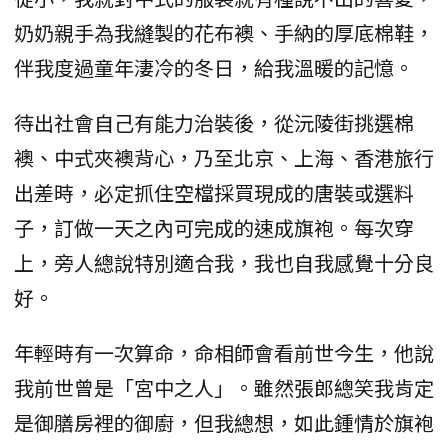
奶奶親手為我縫製的花布襖、手納的厚底棉鞋，
伴我度過童年淒冷的冬日，給我溫暖的記憶。
待出社會自己有能力治裝後，從沅陵街挑選棉
襖、中式夾襖背心，乃至北京、上海、香港旅行
出差時，必定抓住空檔採買現成的唐裝或選料
子，訂做一天之內可完成的速成旗袍。每次穿
上，旁人總說特別適合我，我也自我感覺十分良
好。
年輕時有一次算命，命相師會看前世今生，他說
我前世曾是「宮中之人」。雖然張郎總笑我肯定
是御膳房裡的御廚，但我總想，如此鍾情於旗袍