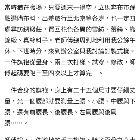
當時猶在職場，只要週末一得空，立馬奔布市踩
點選購布料，出差旅行至北京等各處，也一定四
處尋訪綢緞莊，買回花色各異的雪紡、蕾絲、織
錦緞、真絲料子。老師傅總周到地利用我公餘午
休、下班時分，來到辦公室與我討論訂製式樣。
一件旗袍從量身、兩三次打樣、試穿、修改，師
傅起碼要跑三至四次以上才算完工。
一件合身的旗袍，身上有二十五個尺寸要仔細丈
量，光一個腰部就要測量上腰、小腰、中腰與下
腰，還有前腰長、後腰長、左肩腰與後肩
腰……。
師傅說，一件道地的手工旗袍，除了百分之八十