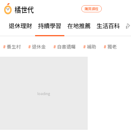
購買課程
退休理財
持續學習
在地推薦
生活百科
養生村
退休金
自書遺囑
補助
獨老