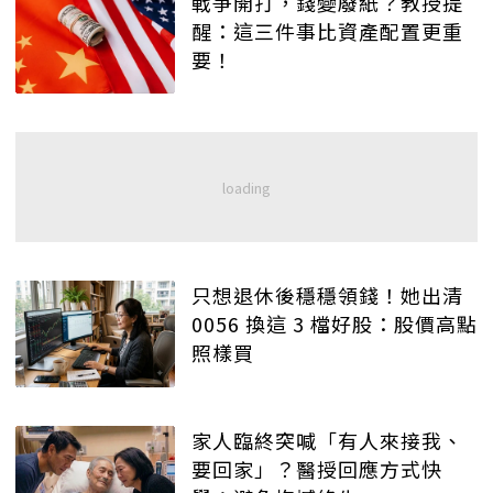
戰爭開打，錢變廢紙？教授提
醒：這三件事比資產配置更重
要！
只想退休後穩穩領錢！她出清
0056 換這 3 檔好股：股價高點
照樣買
家人臨終突喊「有人來接我、
要回家」？醫授回應方式快