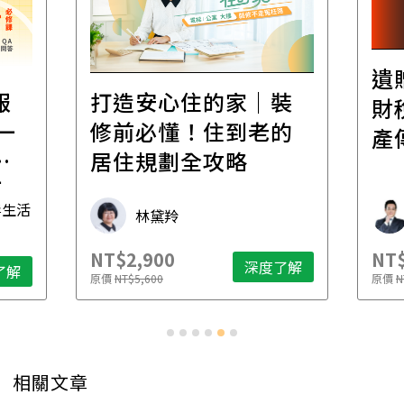
遺
報
打造安心住的家｜裝
財
一
修前必懂！住到老的
產
一
居住規劃全攻略
先
毒生活
林黛羚
NT$2,900
NT$
深度了解
了解
原價
NT$5,600
原價
N
相關文章