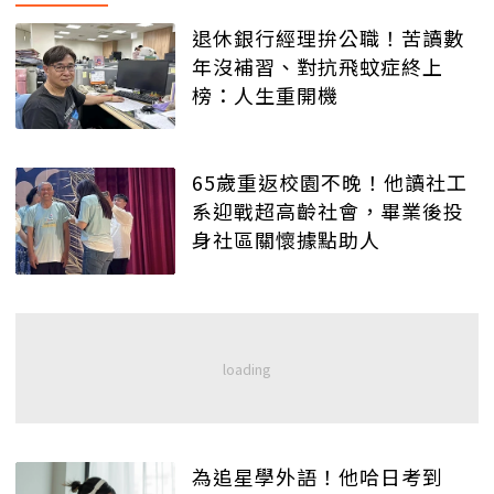
退休銀行經理拚公職！苦讀數
年沒補習、對抗飛蚊症終上
榜：人生重開機
65歲重返校園不晚！他讀社工
系迎戰超高齡社會，畢業後投
身社區關懷據點助人
為追星學外語！他哈日考到