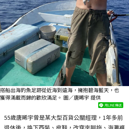
搭船出海釣魚足跡從近海到遠海，擁抱碧海藍天，也
獲得滿載而歸的歡欣滿足。 圖／唐晞宇 提供
用LINE傳送
55歲唐晞宇曾是某大型百貨公關經理，1年多前
退休後，換下西裝、皮鞋，改穿夾腳拖、海灘褲