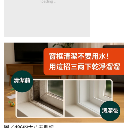
圖／486的大丈夫週記