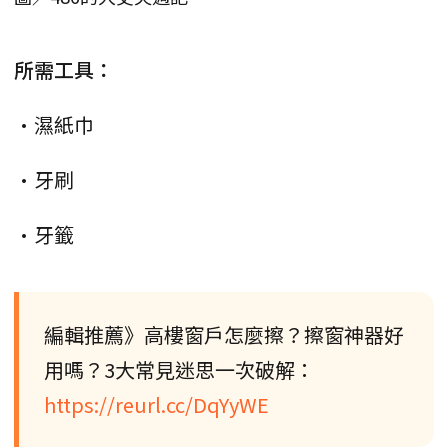
所需工具：
•濕紙巾
•牙刷
•牙籤
編輯推薦》高樓窗戶怎麼擦？擦窗神器好
用嗎？3大常見迷思一次破解：
https://reurl.cc/DqYyWE