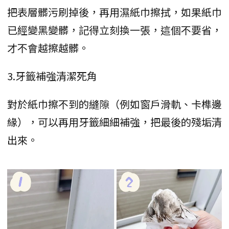
把表層髒污刷掉後，再用濕紙巾擦拭，如果紙巾
已經變黑變髒，記得立刻換一張，這個不要省，
才不會越擦越髒。
3.牙籤補強清潔死角
對於紙巾擦不到的縫隙（例如窗戶滑軌、卡榫邊
緣），可以再用牙籤細細補強，把最後的殘垢清
出來。