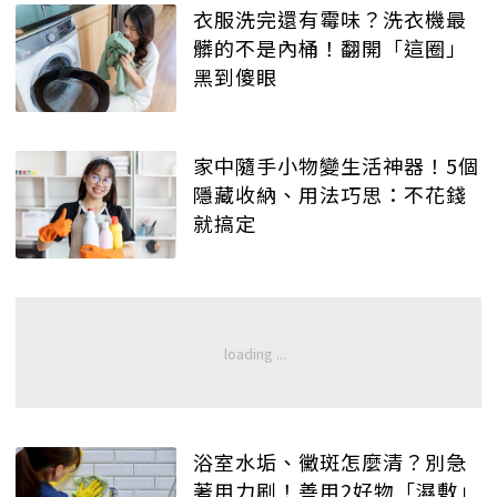
衣服洗完還有霉味？洗衣機最
髒的不是內桶！翻開「這圈」
黑到傻眼
家中隨手小物變生活神器！5個
隱藏收納、用法巧思：不花錢
就搞定
浴室水垢、黴斑怎麼清？別急
著用力刷！善用2好物「濕敷」