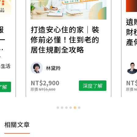
遺
報
打造安心住的家｜裝
財
一
修前必懂！住到老的
產
一
居住規劃全攻略
先
毒生活
林黛羚
NT$2,900
NT$
深度了解
了解
原價
NT$5,600
原價
N
相關文章