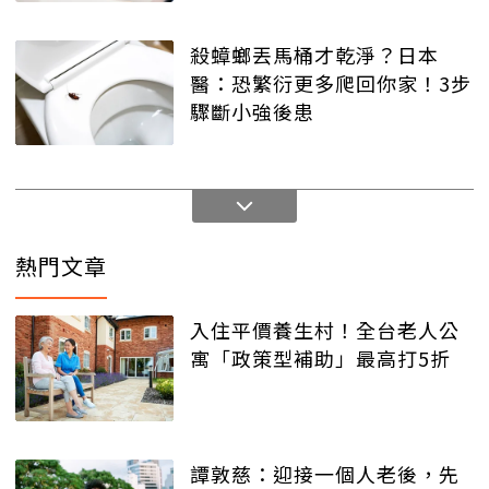
殺蟑螂丟馬桶才乾淨？日本
醫：恐繁衍更多爬回你家！3步
驟斷小強後患
熱門文章
入住平價養生村！全台老人公
寓「政策型補助」最高打5折
譚敦慈：迎接一個人老後，先