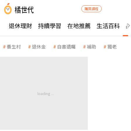
購買課程
退休理財
持續學習
在地推薦
生活百科
養生村
退休金
自書遺囑
補助
獨老