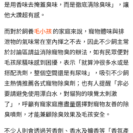
是用香味去掩蓋臭味，而是徹底清除臭味」，讓
他大讚超有感。
而對於飼養
毛小孩
的家庭來說，寵物體味與排
泄物的氣味常在室內揮之不去，因此不少飼主常
於討論區請益消除寵物臭的辦法，如有民眾便對
毛孩尿騷味感到困擾，表示「就算沖很多水或是
搭配洗劑，整個空間還是有尿味」，吸引不少飼
主熱情推薦各式寵物除臭劑；也有人提醒「非必
要請避免使用漂白水，對貓狗的嗅覺太刺激
了」，呼籲有寵家庭應盡量選擇對寵物友善的除
臭噴劑，才能兼顧除臭效果及毛孩安全。
不少人則會透過芳香劑、香水及擴香等「香氛產