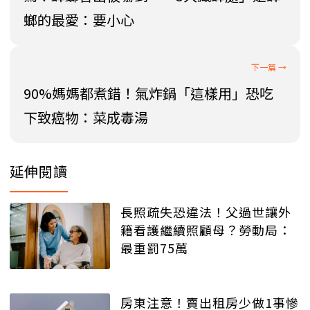
螂的最愛：要小心
90%媽媽都煮錯！氣炸鍋「這樣用」恐吃
下致癌物：菜成毒湯
延伸閱讀
長照疏失恐違法！父過世讓外
籍看護繼續照顧母？勞動局：
最重罰75萬
房東注意！賣出租房少做1事慘