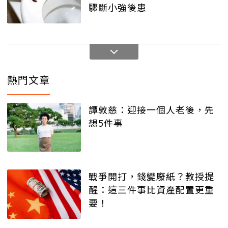
驟斷小強後患
熱門文章
譚敦慈：迎接一個人老後，先
想5件事
戰爭開打，錢變廢紙？教授提
醒：這三件事比資產配置更重
要！