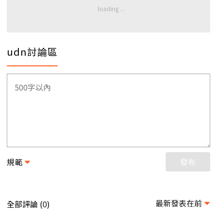
udn討論區
規範
發布
最新發表在前
全部評論 (
)
0