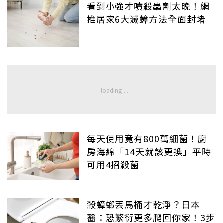
看到小強才噴殺蟲劑太晚！網
推居家6大滅蟑方法全面封堵
每天使用竟有800萬細菌！廚
房海綿「14天就該更換」平時
可用4招殺菌
殺蟑螂丟馬桶才乾淨？日本
醫：恐繁衍更多爬回你家！3步