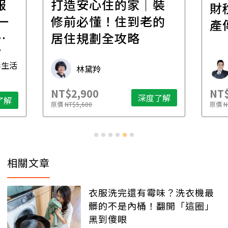
報
打造安心住的家｜裝
財
一
修前必懂！住到老的
產
一
居住規劃全攻略
先
毒生活
林黛羚
NT$2,900
NT$
深度了解
了解
原價
NT$5,600
原價
N
相關文章
衣服洗完還有霉味？洗衣機最
髒的不是內桶！翻開「這圈」
黑到傻眼