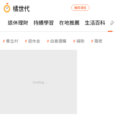
購買課程
退休理財
持續學習
在地推薦
生活百科
養生村
退休金
自書遺囑
補助
獨老