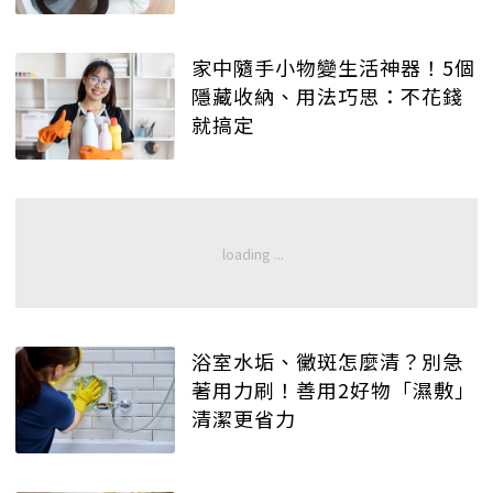
家中隨手小物變生活神器！5個
隱藏收納、用法巧思：不花錢
就搞定
浴室水垢、黴斑怎麼清？別急
著用力刷！善用2好物「濕敷」
清潔更省力