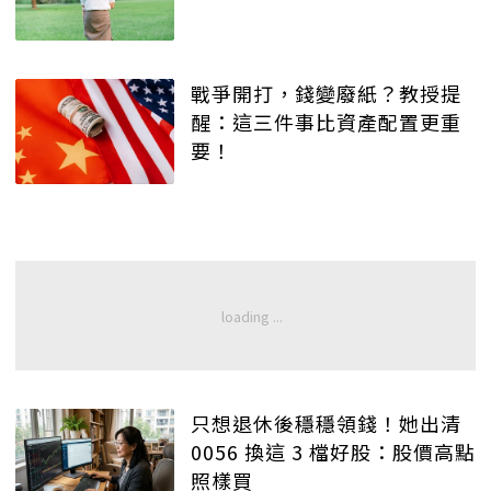
戰爭開打，錢變廢紙？教授提
醒：這三件事比資產配置更重
要！
只想退休後穩穩領錢！她出清
0056 換這 3 檔好股：股價高點
照樣買