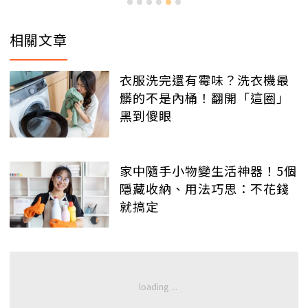
相關文章
衣服洗完還有霉味？洗衣機最
髒的不是內桶！翻開「這圈」
黑到傻眼
家中隨手小物變生活神器！5個
隱藏收納、用法巧思：不花錢
就搞定