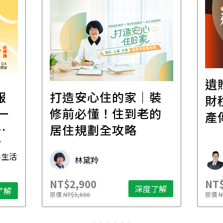
遺
報
打造安心住的家｜裝
財
一
修前必懂！住到老的
產
一
居住規劃全攻略
先
毒生活
林黛羚
NT$2,900
NT$
深度了解
了解
原價
NT$5,600
原價
N