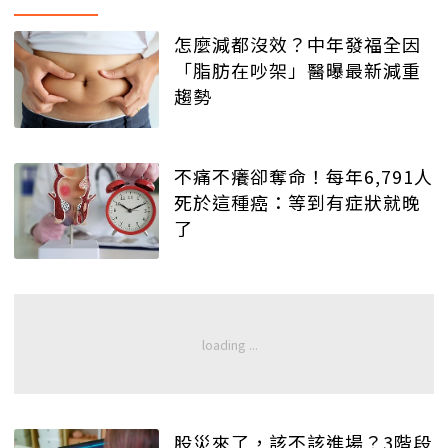
怎麼減都沒效？中年發福全因
「脂肪在吵架」醫曝最新減重
趨勢
不痛不癢卻奪命！每年6,791人
死於這種癌：等到有症狀就晚
了
股災來了，該不該進場？3階段