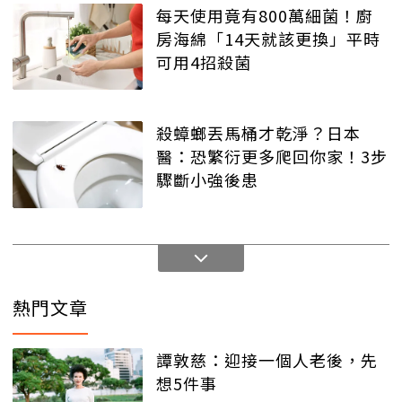
每天使用竟有800萬細菌！廚
房海綿「14天就該更換」平時
可用4招殺菌
殺蟑螂丟馬桶才乾淨？日本
醫：恐繁衍更多爬回你家！3步
驟斷小強後患
熱門文章
譚敦慈：迎接一個人老後，先
想5件事