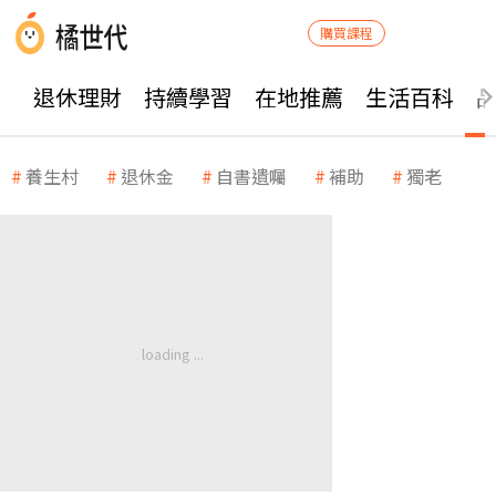
購買課程
退休理財
持續學習
在地推薦
生活百科
養生村
退休金
自書遺囑
補助
獨老