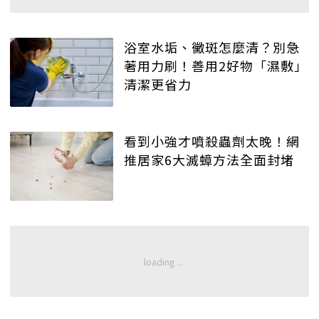
浴室水垢、黴斑怎麼清？別急
著用力刷！善用2好物「濕敷」
清潔更省力
看到小強才噴殺蟲劑太晚！網
推居家6大滅蟑方法全面封堵