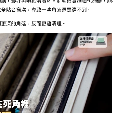
的話，最好再噴點清潔劑。刷毛確實夠細也夠硬，能
完全貼合窗溝，導致一些角落還是清不到。
到更深的角落，反而更難清理。