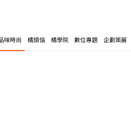
品味時尚
橘煩惱
橘學院
數位專題
企劃策展