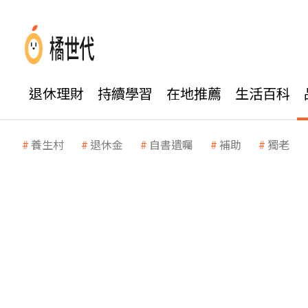
退休理財
持續學習
在地推薦
生活百科
養生村
退休金
自書遺囑
補助
獨老