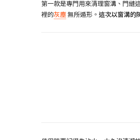
第一款是專門用來清理窗溝、門縫
裡的
灰塵
無所遁形。
這次以窗溝的