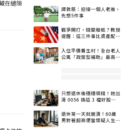
藏在縫隙
譚敦慈：迎接一個人老後，
先想5件事
戰爭開打，錢變廢紙？教授
提醒：這三件事比資產配置
更重要！
入住平價養生村！全台老人
公寓「政策型補助」最高打
5折
只想退休後穩穩領錢！她出
清 0056 換這 3 檔好股：
股價高點照樣買
退休第一天就崩潰！60歲
男對著超商便當懷疑人生
「一切好安靜」