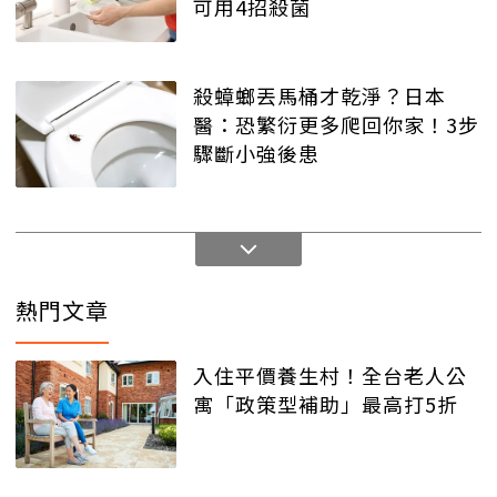
可用4招殺菌
殺蟑螂丟馬桶才乾淨？日本
醫：恐繁衍更多爬回你家！3步
驟斷小強後患
熱門文章
入住平價養生村！全台老人公
寓「政策型補助」最高打5折