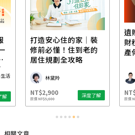
遺
報
打造安心住的家｜裝
財
一
修前必懂！住到老的
產
一
居住規劃全攻略
先
毒生活
林黛羚
NT$2,900
NT$
深度了解
了解
原價
NT$5,600
原價
N
相關文章