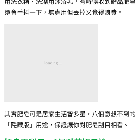
用洗衣精、洗澡用沐浴乳，有時候收到贈品肥皂
還會手抖一下，無處用但丟掉又覺得浪費。
其實肥皂可是居家生活智多星，八個意想不到的
「隱藏版」用途，保證讓你對肥皂刮目相看。