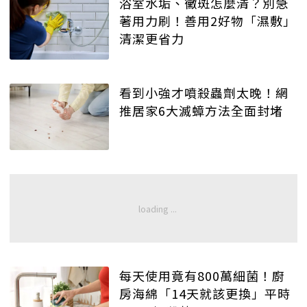
浴室水垢、黴斑怎麼清？別急
著用力刷！善用2好物「濕敷」
清潔更省力
看到小強才噴殺蟲劑太晚！網
推居家6大滅蟑方法全面封堵
每天使用竟有800萬細菌！廚
房海綿「14天就該更換」平時