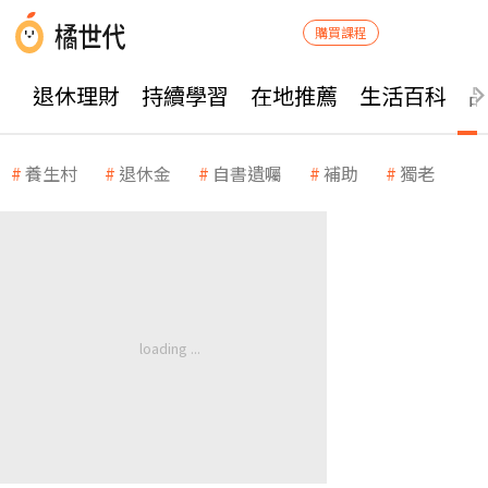
購買課程
退休理財
持續學習
在地推薦
生活百科
養生村
退休金
自書遺囑
補助
獨老