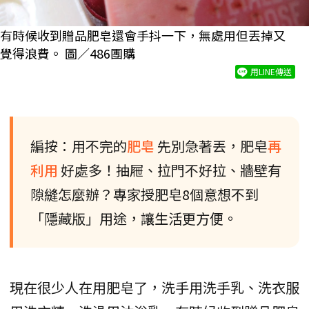
有時候收到贈品肥皂還會手抖一下，無處用但丟掉又
覺得浪費。 圖／486團購
用LINE傳送
編按：用不完的
肥皂
先別急著丟，肥皂
再
利用
好處多！抽屜、拉門不好拉、牆壁有
隙縫怎麼辦？專家授肥皂8個意想不到
「隱藏版」用途，讓生活更方便。
現在很少人在用肥皂了，洗手用洗手乳、洗衣服