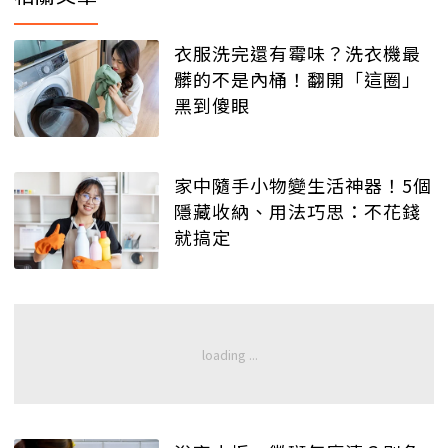
衣服洗完還有霉味？洗衣機最
髒的不是內桶！翻開「這圈」
黑到傻眼
家中隨手小物變生活神器！5個
隱藏收納、用法巧思：不花錢
就搞定