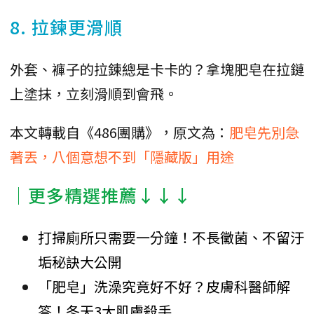
8. 拉鍊更滑順
外套、褲子的拉鍊總是卡卡的？拿塊肥皂在拉鏈
上塗抹，立刻滑順到會飛。
本文轉載自《486團購》，原文為：
肥皂先別急
著丟，八個意想不到「隱藏版」用途
│更多精選推薦↓↓↓
打掃廁所只需要一分鐘！不長黴菌、不留汙
垢秘訣大公開
「肥皂」洗澡究竟好不好？皮膚科醫師解
答！冬天3大肌膚殺手