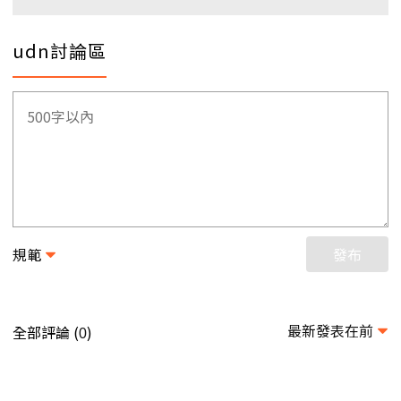
udn討論區
規範
發布
最新發表在前
全部評論 (
)
0