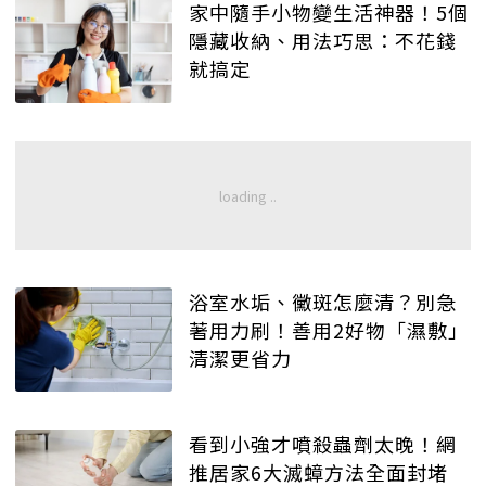
家中隨手小物變生活神器！5個
隱藏收納、用法巧思：不花錢
就搞定
浴室水垢、黴斑怎麼清？別急
著用力刷！善用2好物「濕敷」
清潔更省力
看到小強才噴殺蟲劑太晚！網
推居家6大滅蟑方法全面封堵