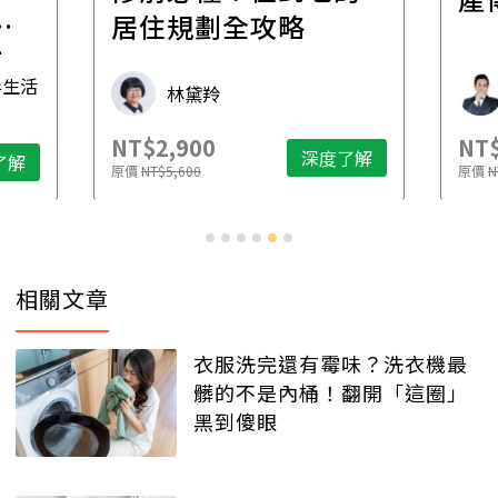
一
居住規劃全攻略
先
毒生活
林黛羚
NT$2,900
NT$
深度了解
了解
原價
NT$5,600
原價
N
相關文章
衣服洗完還有霉味？洗衣機最
髒的不是內桶！翻開「這圈」
黑到傻眼