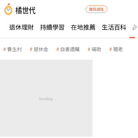
購買課程
退休理財
持續學習
在地推薦
生活百科
養生村
退休金
自書遺囑
補助
獨老