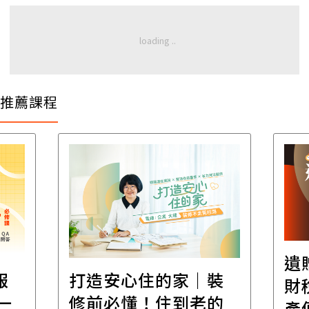
推薦課程
遺
報
打造安心住的家｜裝
財
一
修前必懂！住到老的
產