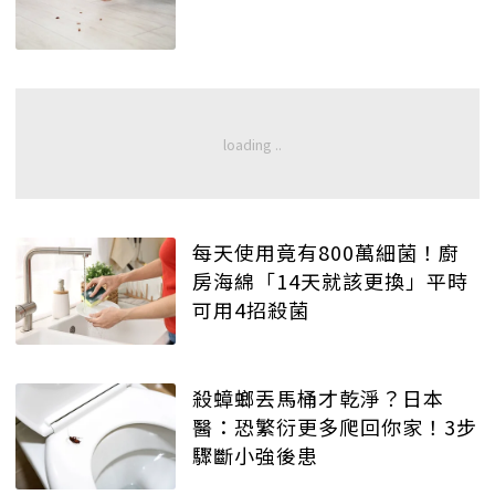
每天使用竟有800萬細菌！廚
房海綿「14天就該更換」平時
可用4招殺菌
殺蟑螂丟馬桶才乾淨？日本
醫：恐繁衍更多爬回你家！3步
驟斷小強後患