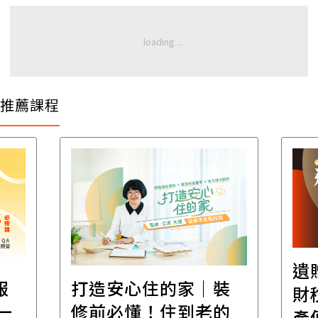
推薦課程
遺
報
打造安心住的家｜裝
財
一
修前必懂！住到老的
產