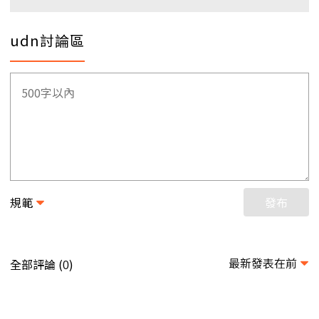
udn討論區
規範
發布
最新發表在前
全部評論 (
)
0