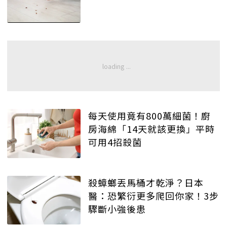
每天使用竟有800萬細菌！廚
房海綿「14天就該更換」平時
可用4招殺菌
殺蟑螂丟馬桶才乾淨？日本
醫：恐繁衍更多爬回你家！3步
驟斷小強後患