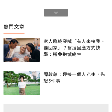
熱門文章
家人臨終突喊「有人來接我、
要回家」？醫授回應方式快
學：避免抱憾終生
譚敦慈：迎接一個人老後，先
想5件事