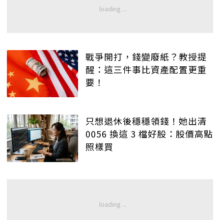
戰爭開打，錢變廢紙？教授提
醒：這三件事比資產配置更重
要！
只想退休後穩穩領錢！她出清
0056 換這 3 檔好股：股價高點
照樣買