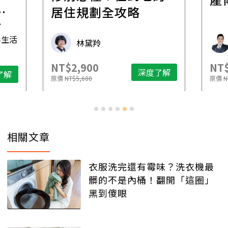
一
居住規劃全攻略
先
毒生活
林黛羚
NT$2,900
NT$
深度了解
了解
原價
NT$5,600
原價
N
相關文章
衣服洗完還有霉味？洗衣機最
髒的不是內桶！翻開「這圈」
黑到傻眼