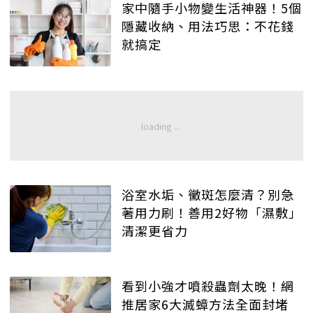
家中隨手小物變生活神器！5個
隱藏收納、用法巧思：不花錢
就搞定
浴室水垢、黴斑怎麼清？別急
著用力刷！善用2好物「濕敷」
清潔更省力
看到小強才噴殺蟲劑太晚！網
推居家6大滅蟑方法全面封堵