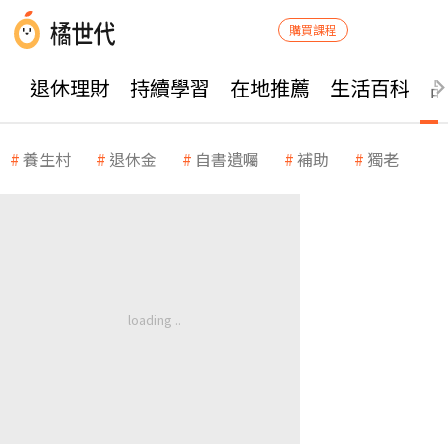
購買課程
退休理財
持續學習
在地推薦
生活百科
養生村
退休金
自書遺囑
補助
獨老