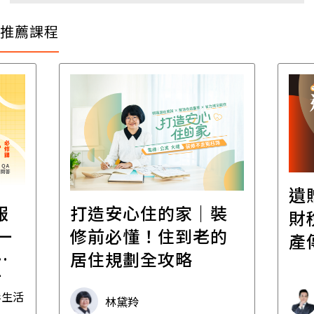
推薦課程
遺
報
打造安心住的家｜裝
財
一
修前必懂！住到老的
產
一
居住規劃全攻略
先
毒生活
林黛羚