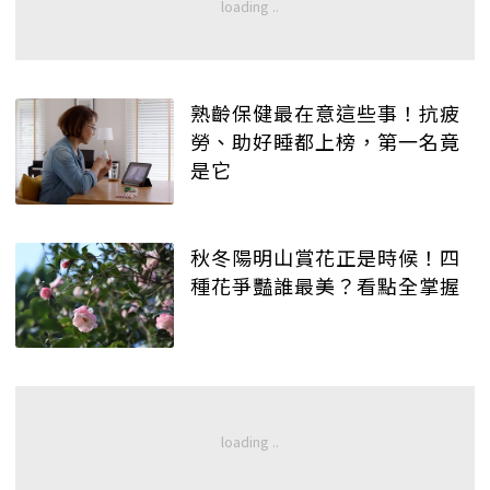
熟齡保健最在意這些事！抗疲
勞、助好睡都上榜，第一名竟
是它
秋冬陽明山賞花正是時候！四
種花爭豔誰最美？看點全掌握