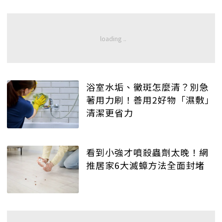
浴室水垢、黴斑怎麼清？別急
著用力刷！善用2好物「濕敷」
清潔更省力
看到小強才噴殺蟲劑太晚！網
推居家6大滅蟑方法全面封堵