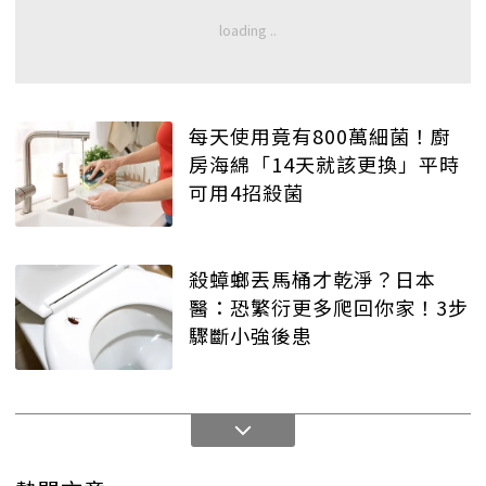
每天使用竟有800萬細菌！廚
房海綿「14天就該更換」平時
可用4招殺菌
殺蟑螂丟馬桶才乾淨？日本
醫：恐繁衍更多爬回你家！3步
驟斷小強後患