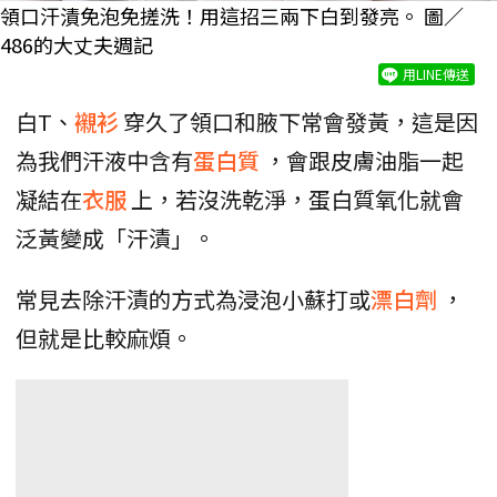
領口汗漬免泡免搓洗！用這招三兩下白到發亮。 圖／
486的大丈夫週記
用LINE傳送
白T、
襯衫
穿久了領口和腋下常會發黃，這是因
為我們汗液中含有
蛋白質
，會跟皮膚油脂一起
凝結在
衣服
上，若沒洗乾淨，蛋白質氧化就會
泛黃變成「汗漬」。
常見去除汗漬的方式為浸泡小蘇打或
漂白劑
，
但就是比較麻煩。