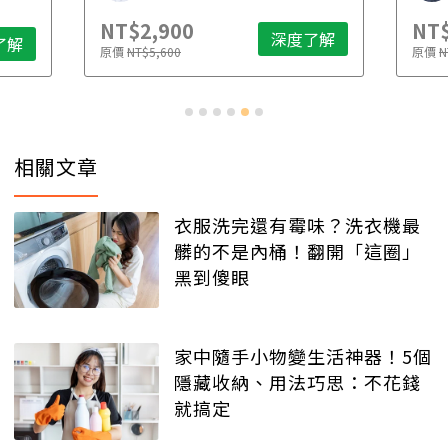
NT$2,900
NT$
深度了解
了解
原價
NT$5,600
原價
N
相關文章
衣服洗完還有霉味？洗衣機最
髒的不是內桶！翻開「這圈」
黑到傻眼
家中隨手小物變生活神器！5個
隱藏收納、用法巧思：不花錢
就搞定