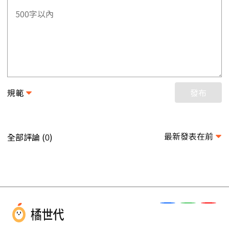
規範
發布
最新發表在前
全部評論 (
)
0