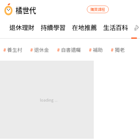
購買課程
退休理財
持續學習
在地推薦
生活百科
養生村
退休金
自書遺囑
補助
獨老