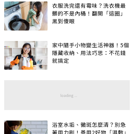
衣服洗完還有霉味？洗衣機最
髒的不是內桶！翻開「這圈」
黑到傻眼
家中隨手小物變生活神器！5個
隱藏收納、用法巧思：不花錢
就搞定
浴室水垢、黴斑怎麼清？別急
著用力刷！善用2好物「濕敷」