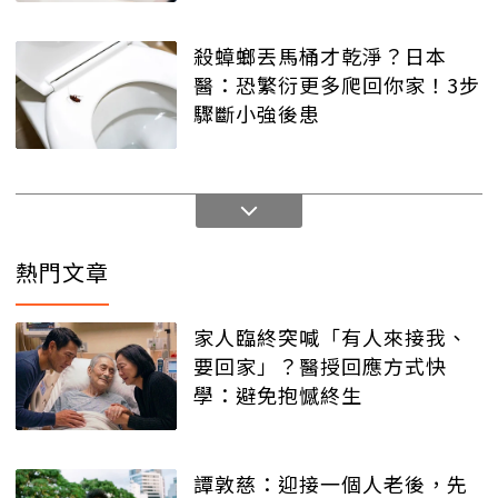
殺蟑螂丟馬桶才乾淨？日本
醫：恐繁衍更多爬回你家！3步
驟斷小強後患
熱門文章
家人臨終突喊「有人來接我、
要回家」？醫授回應方式快
學：避免抱憾終生
譚敦慈：迎接一個人老後，先