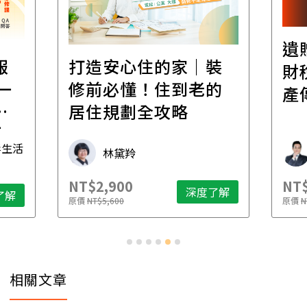
遺
報
打造安心住的家｜裝
財
一
修前必懂！住到老的
產
一
居住規劃全攻略
先
毒生活
林黛羚
NT$2,900
NT$
深度了解
了解
原價
NT$5,600
原價
N
相關文章