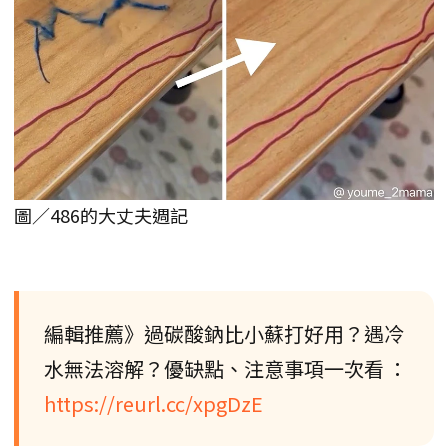
圖／486的大丈夫週記
編輯推薦》過碳酸鈉比小蘇打好用？遇冷
水無法溶解？優缺點、注意事項一次看 ：
https://reurl.cc/xpgDzE