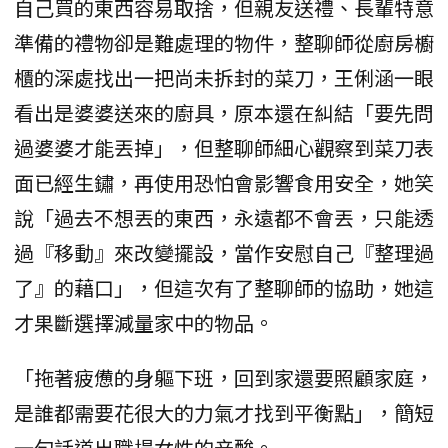
自己買的東西容易取捨，但親友送禮、長輩特意
準備的禮物卻是難處理的物件，整聊師從廚房櫥
櫃的深處找出一把尚未拆封的菜刀，王俐涵一眼
看出是婆婆送來的廚具，原本還在糾結「要先問
過婆婆才能丟掉」，但整聊師細心觀察到菜刀表
面已經生鏽，再使用恐怕會影響食用安全，她笑
說「過去不想丟的東西，永遠都不會丟，只能透
過『移動』來改變擺設，當作安慰自己『整理過
了』的藉口」，但這次有了整聊師的協助，她這
才果斷選擇減量家中的物品。
「拖著疲憊的身軀下班，回到家還要照顧家庭，
是誰都需要花很大的力氣才找到平衡點」，簡短
一句話道出職場女性的辛酸。