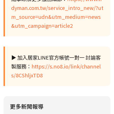
dyman.com.tw/service_intro_new/?ut
m_source=udn&utm_medium=news
&utm_campaign=article2
▶︎ 加入居家LINE官方帳號一對一 討論客
製服務：
https://s.no8.io/link/channel
s/8CShljxTD8
更多新聞報導