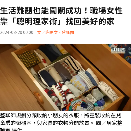
生活難題也能闖關成功！職場女性
靠「聰明理家術」找回美好的家
2024-03-20 00:00
文／許暐文、曾鈺閔
整聊師規劃分類收納小朋友的衣服，將童裝收納在兒
童房的櫥櫃內，與家長的衣物分開放置。 圖／居家整
聊室 提供