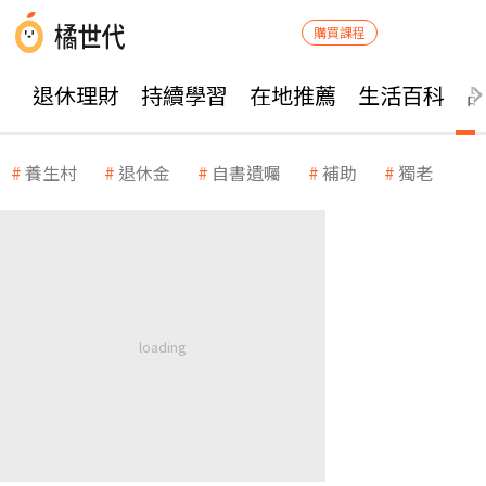
購買課程
退休理財
持續學習
在地推薦
生活百科
養生村
退休金
自書遺囑
補助
獨老