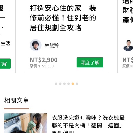
報
打造安心住的家｜裝
財
一
修前必懂！住到老的
產
一
居住規劃全攻略
先
毒生活
林黛羚
NT$2,900
NT$
深度了解
了解
原價
NT$5,600
原價
N
相關文章
衣服洗完還有霉味？洗衣機最
髒的不是內桶！翻開「這圈」
黑到傻眼