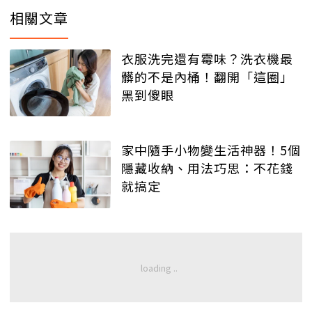
相關文章
衣服洗完還有霉味？洗衣機最
髒的不是內桶！翻開「這圈」
黑到傻眼
家中隨手小物變生活神器！5個
隱藏收納、用法巧思：不花錢
就搞定