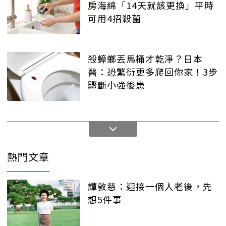
房海綿「14天就該更換」平時
可用4招殺菌
殺蟑螂丟馬桶才乾淨？日本
醫：恐繁衍更多爬回你家！3步
驟斷小強後患
熱門文章
譚敦慈：迎接一個人老後，先
想5件事