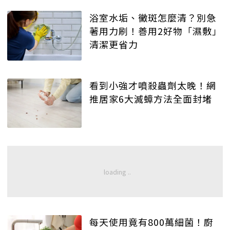
浴室水垢、黴斑怎麼清？別急
著用力刷！善用2好物「濕敷」
清潔更省力
看到小強才噴殺蟲劑太晚！網
推居家6大滅蟑方法全面封堵
每天使用竟有800萬細菌！廚