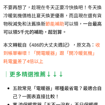
不要再想了，趁現在冬天正要冷快換吧！冬天換
冷暖氣機價格比夏天換更優惠，而且現在還有貨
物稅減免和汰舊換新
節能補助
可以領，
一台最高
可以領5千元的補助，超划算。
本文轉載自《486的大丈夫週記》，原文為：
收
到帳單嚇壞！「開電暖器」跟「開冷暖氣機」
耗電量差了4倍以上
│更多精選推薦↓↓↓
五款常見「電暖器」哪種最省電？最適合自
己？一圖表直接比較！
寒 流保暖電器「五不一沒有」不只保暖還