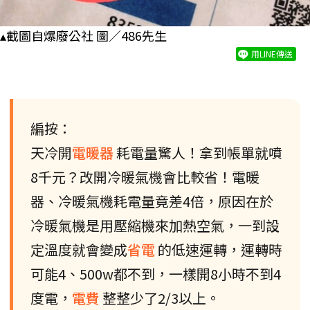
▴截圖自爆廢公社 圖／486先生
用LINE傳送
編按：
天冷開
電暖器
耗電量驚人！拿到帳單就噴
8千元？改開冷暖氣機會比較省！電暖
器、冷暖氣機耗電量竟差4倍，原因在於
冷暖氣機是用壓縮機來加熱空氣，一到設
定溫度就會變成
省電
的低速運轉，運轉時
可能4、500w都不到，一樣開8小時不到4
度電，
電費
整整少了2/3以上。