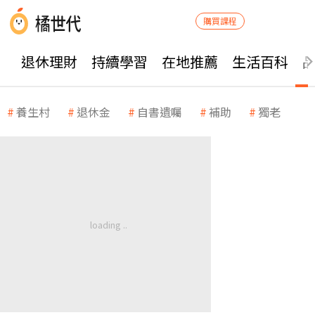
購買課程
退休理財
持續學習
在地推薦
生活百科
養生村
退休金
自書遺囑
補助
獨老