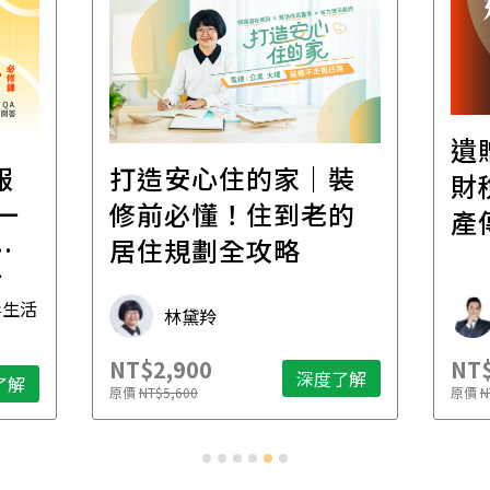
遺
報
打造安心住的家｜裝
財
一
修前必懂！住到老的
產
一
居住規劃全攻略
先
毒生活
林黛羚
NT$2,900
NT$
深度了解
了解
原價
NT$5,600
原價
N