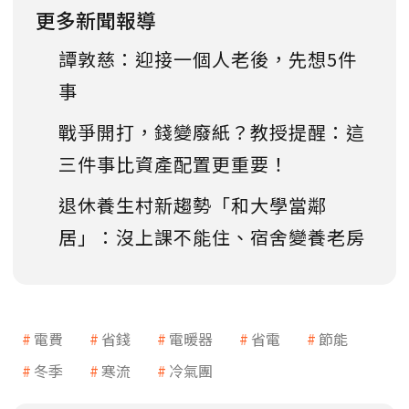
更多新聞報導
譚敦慈：迎接一個人老後，先想5件
事
戰爭開打，錢變廢紙？教授提醒：這
三件事比資產配置更重要！
退休養生村新趨勢「和大學當鄰
居」：沒上課不能住、宿舍變養老房
電費
省錢
電暖器
省電
節能
冬季
寒流
冷氣團