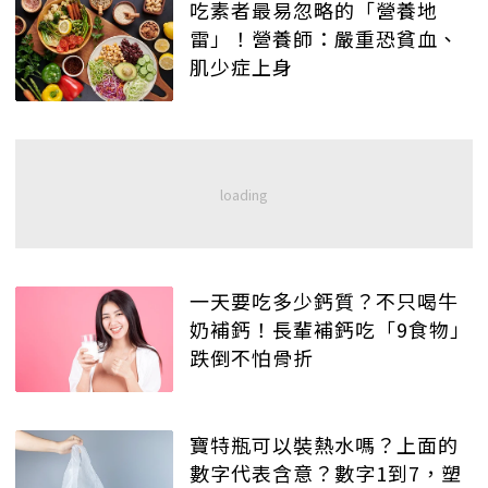
吃素者最易忽略的「營養地
雷」！營養師：嚴重恐貧血、
肌少症上身
一天要吃多少鈣質？不只喝牛
奶補鈣！長輩補鈣吃「9食物」
跌倒不怕骨折
寶特瓶可以裝熱水嗎？上面的
數字代表含意？數字1到7，塑