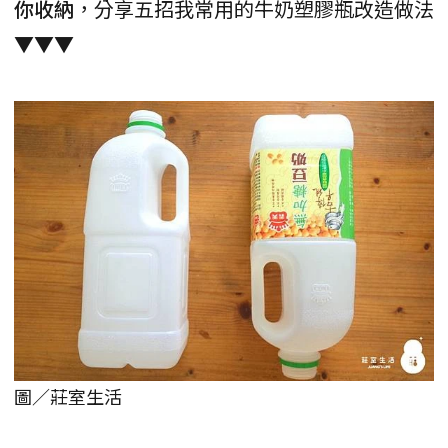
你收納
，分享五招我常用的牛奶塑膠瓶改造做法
▼▼▼
圖／莊室生活