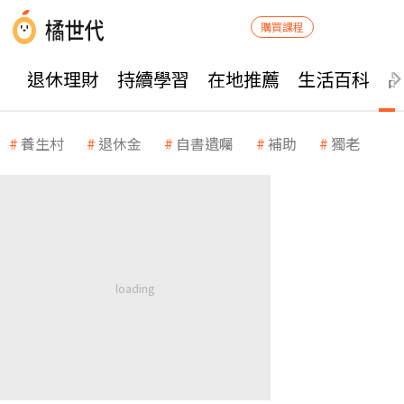
購買課程
退休理財
持續學習
在地推薦
生活百科
養生村
退休金
自書遺囑
補助
獨老