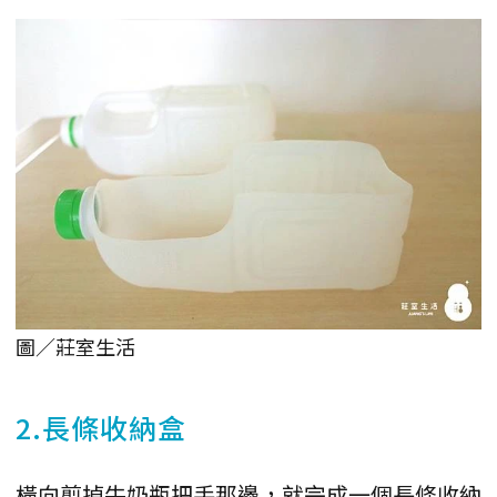
圖／莊室生活
2.長條收納盒
橫向剪掉牛奶瓶把手那邊，就完成一個長條收納