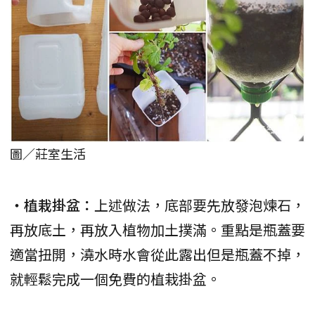
圖／莊室生活
・植栽掛盆：
上述做法，底部要先放發泡煉石，
再放底土，再放入植物加土撲滿。重點是瓶蓋要
適當扭開，澆水時水會從此露出但是瓶蓋不掉，
就輕鬆完成一個免費的植栽掛盆。