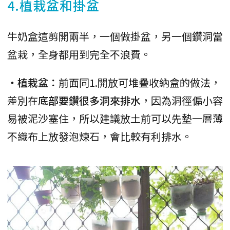
4.植栽盆和掛盆
牛奶盒這剪開兩半，一個做掛盆，另一個鑽洞當
盆栽，全身都用到完全不浪費。
・植栽盆：
前面同1.開放可堆疊收納盒的做法，
差別在
底部要鑽很多洞來排水
，因為洞徑偏小容
易被泥沙塞住，所以建議放土前可以先墊一層薄
不織布上放發泡煉石，會比較有利排水。