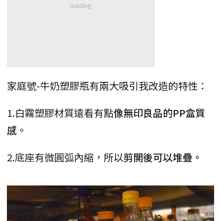
家庭號-牛奶塑膠瓶有兩大吸引我改造的特性：
1.白霧塑膠材質遠看有點
像無印良品的PP盒質
感。
2.底座有微圓弧內縮，所以
剪開後可以堆疊。