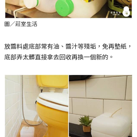
圖／莊室生活
放醬料處底部常有油、醬汁等殘垢，免再墊紙，
底部弄太髒直接拿去回收再換一個新的。