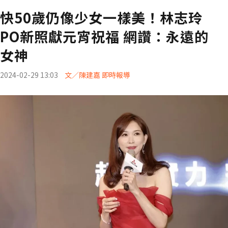
快50歲仍像少女一樣美！林志玲
PO新照獻元宵祝福 網讚：永遠的
女神
2024-02-29 13:03
文／陳建嘉 即時報導