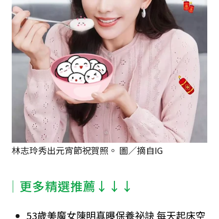
林志玲秀出元宵節祝賀照。 圖／摘自IG
│更多精選推薦↓↓↓
53歲美魔女陳明真曝保養祕訣 每天起床空