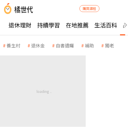
購買課程
退休理財
持續學習
在地推薦
生活百科
養生村
退休金
自書遺囑
補助
獨老