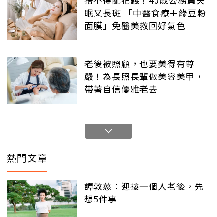
眠又長斑 「中醫食療＋綠豆粉
面膜」免醫美救回好氣色
老後被照顧，也要美得有尊
嚴！為長照長輩做美容美甲，
帶著自信優雅老去
熱門文章
譚敦慈：迎接一個人老後，先
想5件事