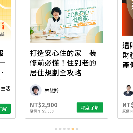
遺
報
打造安心住的家｜裝
財
一
修前必懂！住到老的
產
一
居住規劃全攻略
先
毒生活
林黛羚
NT$2,900
NT$
深度了解
了解
原價
NT$5,600
原價
N