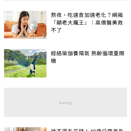
熬夜、吃速食加速老化？網揭
「顯老大魔王」：高價醫美救
不了
經絡瑜伽養陽氣 熟齡循環重開
機
捨不得亂花錢！40歲公務員失