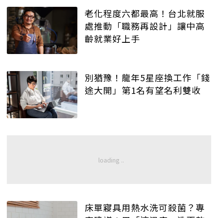
老化程度六都最高！台北就服
處推動「職務再設計」讓中高
齡就業好上手
別猶豫！龍年5星座換工作「錢
途大開」第1名有望名利雙收
床單寢具用熱水洗可殺菌？專