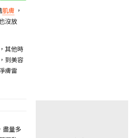
糟
肌膚
，
也沒放
，其他時
，到美容
淨膚雷
，盡量多