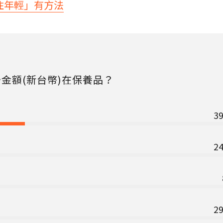
住年輕」有方法
金額(新台幣)在保養品？
3
2
2