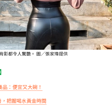
背影都令人驚艷。 圖／張家瑋提供
】
保養品：便宜又大碗！
養，把握喝水黃金時間