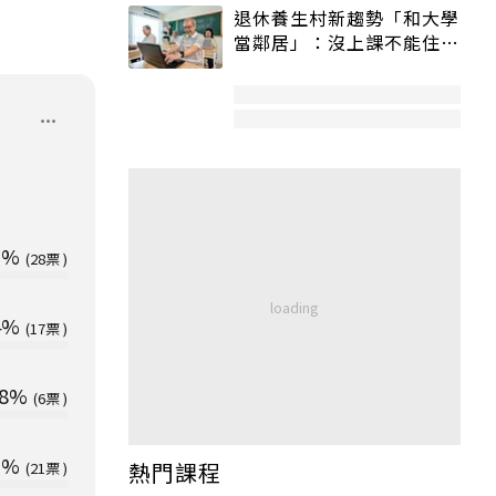
退休養生村新趨勢「和大學
當鄰居」：沒上課不能住、
宿舍變養老房
9%
28
4%
17
8%
6
9%
熱門課程
21