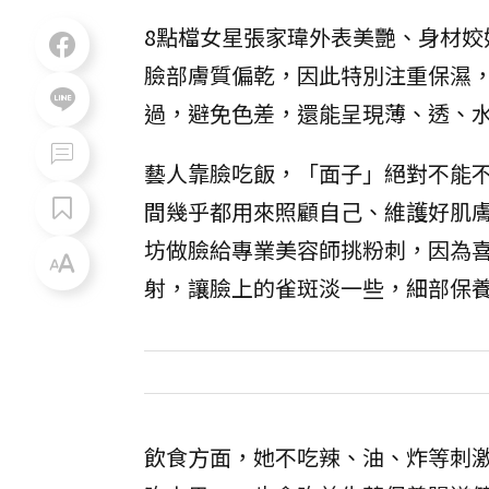
8點檔女星張家瑋外表美艷、身材
臉部膚質偏乾，因此特別注重保濕
過，避免色差，還能呈現薄、透、
藝人靠臉吃飯，「面子」絕對不能
間幾乎都用來照顧自己、維護好肌
坊做臉給專業美容師挑粉刺，因為
射，讓臉上的雀斑淡一些，細部保
飲食方面，她不吃辣、油、炸等刺