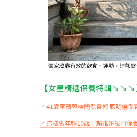
張家瑋靠有效的飲食、運動，連翹臀
【女星精選保養特輯↘↘↘
。41歲李蒨蓉極簡保養術 聰明選
。這樣做年輕10歲！賴雅妍獨門保