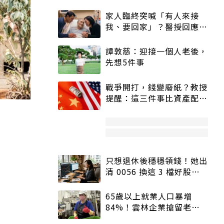
家人臨終突喊「有人來接
我、要回家」？醫授回應方
式快學：避免抱憾終生
譚敦慈：迎接一個人老後，
先想5件事
戰爭開打，錢變廢紙？教授
提醒：這三件事比資產配置
更重要！
只想退休後穩穩領錢！她出
清 0056 換這 3 檔好股：
股價高點照樣買
65歲以上就業人口暴增
84%！雲林企業搶留老員
工：穩定性高、經驗豐富