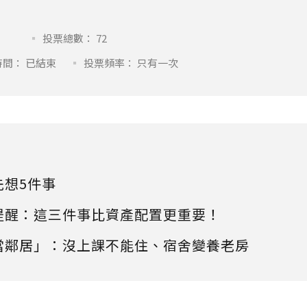
投票總數： 72
間： 已結束
投票頻率： 只有一次
先想5件事
提醒：這三件事比資產配置更重要！
當鄰居」：沒上課不能住、宿舍變養老房