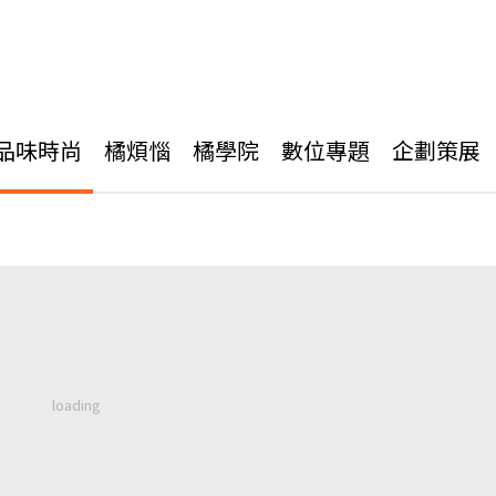
品味時尚
橘煩惱
橘學院
數位專題
企劃策展