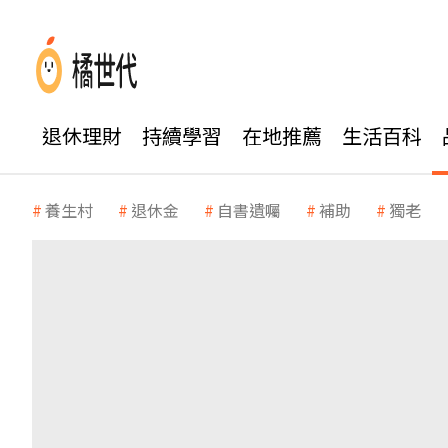
退休理財
持續學習
在地推薦
生活百科
養生村
退休金
自書遺囑
補助
獨老