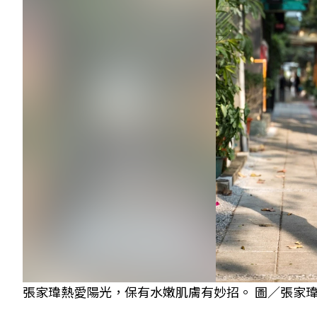
張家瑋熱愛陽光，保有水嫩肌膚有妙招。 圖／張家