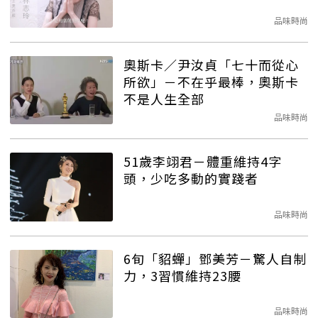
品味時尚
奧斯卡／尹汝貞「七十而從心
所欲」－不在乎最棒，奧斯卡
不是人生全部
品味時尚
51歲李翊君－體重維持4字
頭，少吃多動的實踐者
品味時尚
6旬「貂蟬」鄧美芳－驚人自制
力，3習慣維持23腰
品味時尚