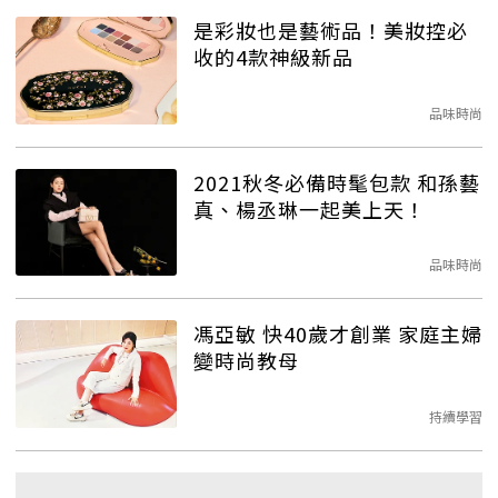
是彩妝也是藝術品！美妝控必
收的4款神級新品
品味時尚
2021秋冬必備時髦包款 和孫藝
真、楊丞琳一起美上天！
品味時尚
馮亞敏 快40歲才創業 家庭主婦
變時尚教母
持續學習