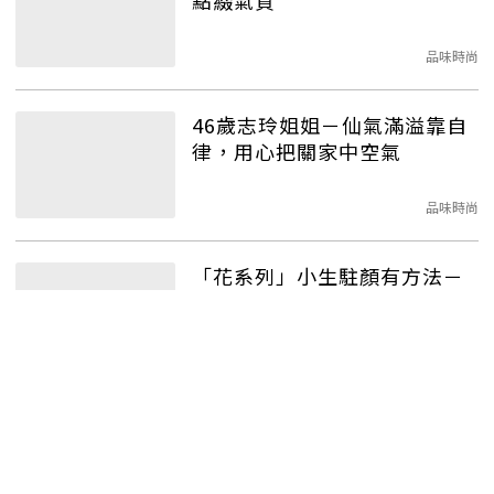
點綴氣質
品味時尚
46歲志玲姐姐－仙氣滿溢靠自
律，用心把關家中空氣
品味時尚
「花系列」小生駐顏有方法－
51歲林煒大談中年戀
品味時尚
完賽「鐵人三項」 38歲楊祐寧
笑：每年都要一次