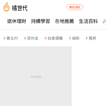
購買課程
退休理財
持續學習
在地推薦
生活百科
養生村
退休金
自書遺囑
補助
獨老