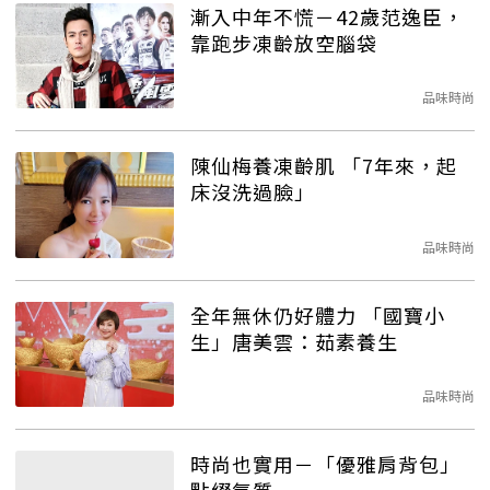
漸入中年不慌－42歲范逸臣，
靠跑步凍齡放空腦袋
品味時尚
陳仙梅養凍齡肌 「7年來，起
床沒洗過臉」
品味時尚
全年無休仍好體力 「國寶小
生」唐美雲：茹素養生
品味時尚
時尚也實用－「優雅肩背包」