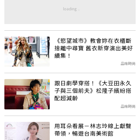
《慾望城市》教會妳在衣櫃斷
捨離中尋寶 舊衣新穿演出美好
續集！
品味時尚
跟日劇學穿搭！《大豆田永久
子與三個前夫》松隆子繽紛搭
配超減齡
品味時尚
用耳朵看展－林志玲線上獻聲
帶領，暢遊台南美術館