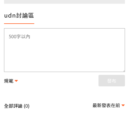
udn討論區
規範
發布
最新發表在前
全部評論 (
)
0