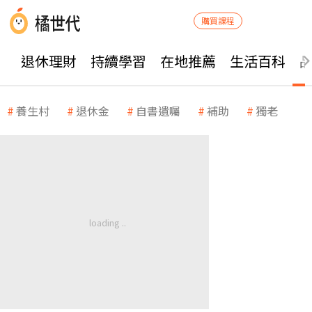
購買課程
退休理財
持續學習
在地推薦
生活百科
養生村
退休金
自書遺囑
補助
獨老