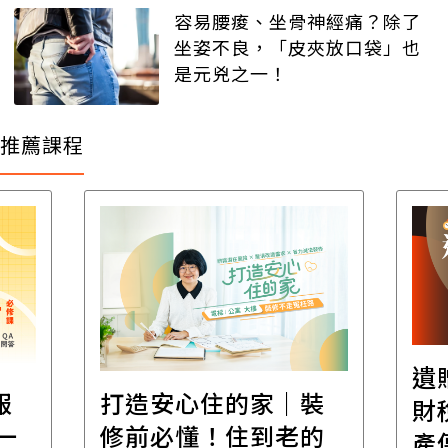
容易腰痠、坐骨神經痛？除了
坐姿不良，「皮夾放口袋」也
是元兇之一！
推薦課程
遺
報
打造安心住的家｜裝
財
一
修前必懂！住到老的
產