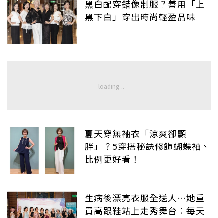
黑白配穿錯像制服？善用「上
黑下白」穿出時尚輕盈品味
夏天穿無袖衣「涼爽卻顯
胖」？5穿搭秘訣修飾蝴蝶袖、
比例更好看！
生病後漂亮衣服全送人…她重
買高跟鞋站上走秀舞台：每天