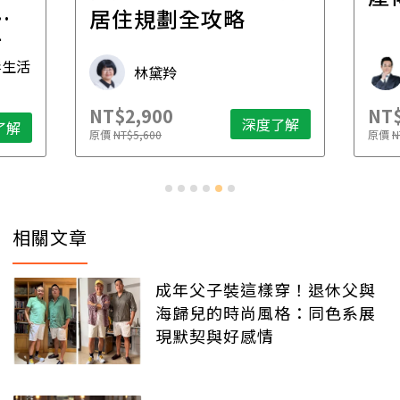
一
居住規劃全攻略
先
毒生活
林黛羚
NT$2,900
NT$
深度了解
了解
原價
NT$5,600
原價
N
相關文章
成年父子裝這樣穿！退休父與
海歸兒的時尚風格：同色系展
現默契與好感情