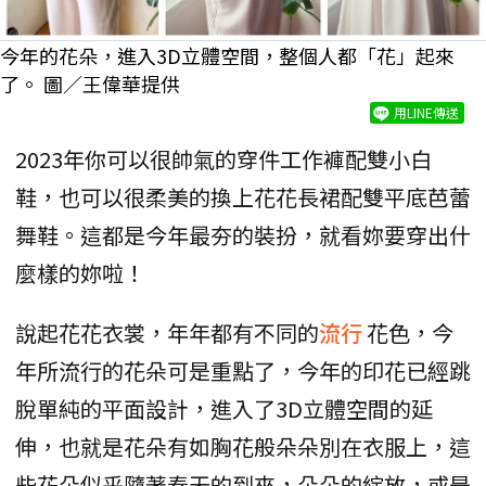
今年的花朵，進入3D立體空間，整個人都「花」起來
了。 圖／王偉華提供
用LINE傳送
2023年你可以很帥氣的穿件工作褲配雙小白
鞋，也可以很柔美的換上花花長裙配雙平底芭蕾
舞鞋。這都是今年最夯的裝扮，就看妳要穿出什
麼樣的妳啦！
說起花花衣裳，年年都有不同的
流行
花色，今
年所流行的花朵可是重點了，今年的印花已經跳
脫單純的平面設計，進入了3D立體空間的延
伸，也就是花朵有如胸花般朵朵別在衣服上，這
些花朵似乎隨著春天的到來，朵朵的綻放，或是