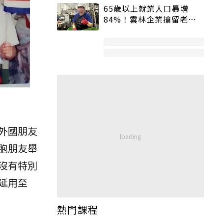
65歲以上就業人口暴增
84%！雲林企業搶留老員
工：穩定性高、經驗豐富
外國朋友
胞朋友舉
沒有特別
延用至
熱門課程