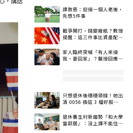
心，講話
譚敦慈：迎接一個人老後，
先想5件事
戰爭開打，錢變廢紙？教授
提醒：這三件事比資產配置
更重要！
家人臨終突喊「有人來接
我、要回家」？醫授回應方
式快學：避免抱憾終生
只想退休後穩穩領錢！她出
清 0056 換這 3 檔好股：
股價高點照樣買
退休養生村新趨勢「和大學
當鄰居」：沒上課不能住、
宿舍變養老房