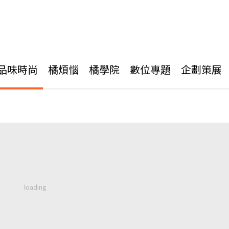
品味時尚
橘煩惱
橘學院
數位專題
企劃策展