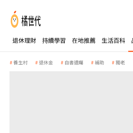
退休理財
持續學習
在地推薦
生活百科
養生村
退休金
自書遺囑
補助
獨老