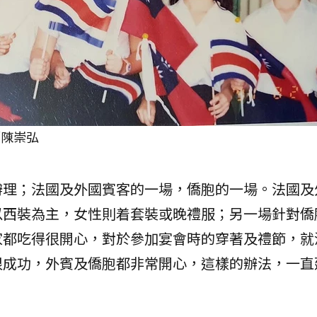
／陳崇弘
辦理；法國及外國賓客的一場，僑胞的一場。法國及
以西裝為主，女性則着套裝或晚禮服；另一場針對僑
家都吃得很開心，對於參加宴會時的穿著及禮節，就
很成功，外賓及僑胞都非常開心，這樣的辦法，一直