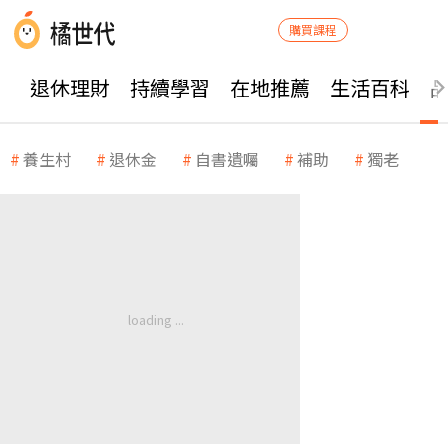
購買課程
退休理財
持續學習
在地推薦
生活百科
養生村
退休金
自書遺囑
補助
獨老