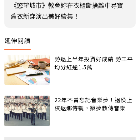
《慾望城市》教會妳在衣櫃斷捨離中尋寶
舊衣新穿演出美好續集！
延伸閱讀
勞退上半年投資好成績 勞工平
均分紅逾1.5萬
22年不曾忘記音樂夢！退役上
校返鄉侍親，築夢教傳音樂