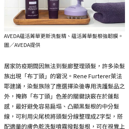
AVEDA蘊活菁華更新洗髮精、蘊活菁華髮根強韌膜。
圖／AVEDA提供
居家防疫期間因無法到髮廊整理頭髮，許多染髮
族出現「布丁頭」的窘況。Rene Furterer萊法
耶建議，染髮族除了應選擇染後專用洗護髮品之
外，掩飾「布丁頭」色差的關鍵訣竅在於蓬鬆
感，最好避免容易扁塌、凸顯黑髮根的中分髮
線，可利用尖尾梳將頭髮分線整理成Z字型，搭
配適量的膚色乾洗髮噴霧撥鬆髮根，可在視覺上