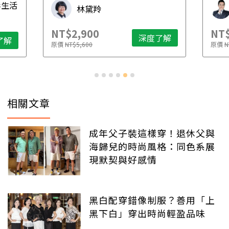
毒生活
林黛羚
NT$2,900
NT$
深度了解
了解
原價
NT$5,600
原價
N
相關文章
成年父子裝這樣穿！退休父與
海歸兒的時尚風格：同色系展
現默契與好感情
黑白配穿錯像制服？善用「上
黑下白」穿出時尚輕盈品味