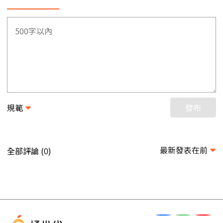
規範
發布
最新發表在前
全部評論 (
)
0