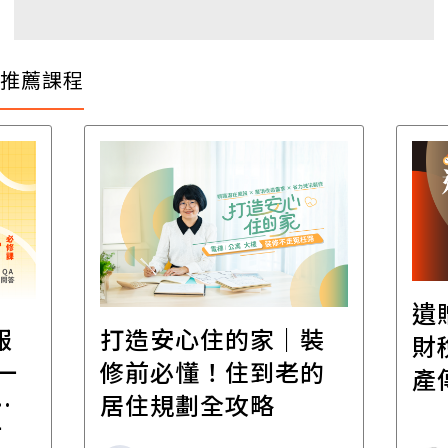
推薦課程
遺
報
打造安心住的家｜裝
財
一
修前必懂！住到老的
產
一
居住規劃全攻略
先