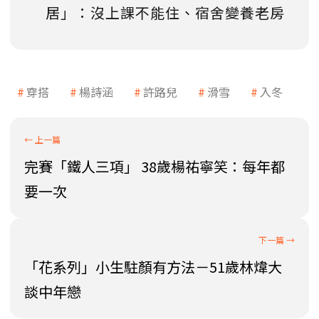
居」：沒上課不能住、宿舍變養老房
穿搭
楊詩涵
許路兒
滑雪
入冬
完賽「鐵人三項」 38歲楊祐寧笑：每年都
要一次
「花系列」小生駐顏有方法－51歲林煒大
談中年戀