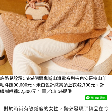
許路兒詮釋Chloé阿爾卑斯山滑雪系列棕色安哥拉山羊
毛斗篷90,600元、米白色針織高領上衣42,700元、針
織喇叭褲52,300元。 圖／Chloé提供
用LINE傳送
對於時尚有敏感度的女性，勢必發現了精品在今