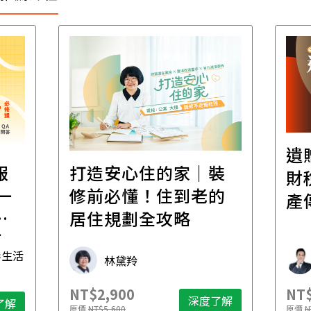
遺
報
打造安心住的家｜裝
財
一
修前必懂！住到老的
產
一
居住規劃全攻略
先
毒生活
林黛羚
NT$2,900
NT$
深度了解
了解
原價
NT$5,600
原價
N