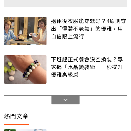
退休後衣服能穿就好？4原則穿
出「得體不老氣」的優雅，用
自信跟上流行
下班趕正式餐會沒空換裝？專
家揭「水晶變裝術」一秒提升
優雅高級感
熱門文章