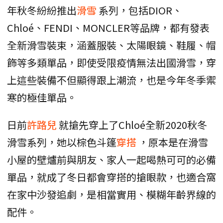
年秋冬紛紛推出
滑雪
系列，包括DIOR、
Chloé、FENDI、MONCLER等品牌，都有發表
全新滑雪裝束，涵蓋服裝、太陽眼鏡、鞋履、帽
飾等多類單品，即使受限疫情無法出國滑雪，穿
上這些裝備不但顯得跟上潮流，也是今年冬季禦
寒的極佳單品。
日前
許路兒
就搶先穿上了Chloé全新2020秋冬
滑雪系列，她以棕色斗篷
穿搭
，原本是在滑雪
小屋的壁爐前與朋友、家人一起喝熱可可的必備
單品，就成了冬日都會穿搭的搶眼款，也適合窩
在家中沙發追劇，是相當實用、模糊年齡界線的
配件。