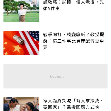
譚敦慈：迎接一個人老後，先
想5件事
戰爭開打，錢變廢紙？教授提
醒：這三件事比資產配置更重
要！
家人臨終突喊「有人來接我、
要回家」？醫授回應方式快