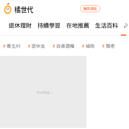
購買課程
退休理財
持續學習
在地推薦
生活百科
養生村
退休金
自書遺囑
補助
獨老