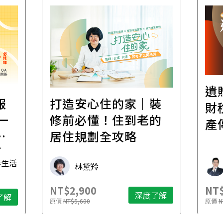
遺
報
打造安心住的家｜裝
財
一
修前必懂！住到老的
產
一
居住規劃全攻略
先
毒生活
林黛羚
NT$2,900
NT$
深度了解
了解
原價
NT$5,600
原價
N