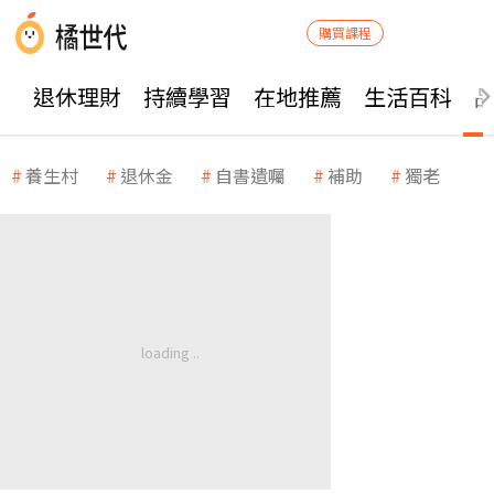
購買課程
退休理財
持續學習
在地推薦
生活百科
養生村
退休金
自書遺囑
補助
獨老