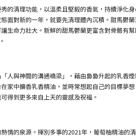
優秀的清理功能，以溫柔且堅毅的香氣，持續淨化身
狀態面對新的一年，就要先清理體內沉積。甜馬鬱蘭
可讓生命力壯大。新鮮的甜馬鬱蘭更富含對骨骼有幫
。
為「人與神間的溝通橋梁」，藉由裊裊升起的乳香煙
合在家中擴香乳香精油，並時常想起自己的目標夢想
也可得到更多來自上天的靈感及祝福。
來
熱情的泉源。揮別多事的2021年，葡萄柚精油的