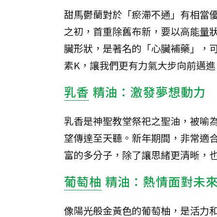
甜馬鬱蘭對於「瘀滯不通」有相當
之初，首重除舊布新，要以高能量
臟形狀，是著名的「心臟補藥」，
素K，讓我們更有力氣大步向前邁進
乳香
精油：激發夢想動力
乳香是神聖教堂祭祀之聖油，被喻
望傳達至天聽。新年期間，非常適
富的多分子，除了讓思緒更清晰，
葡萄柚
精油：熱情面對未
像陽光般金黃色的葡萄柚，是活力和