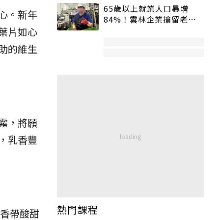
65歲以上就業人口暴增
心。新年
84%！雲林企業搶留老員
工：穩定性高、經驗豐富
葉片如心
助的維生
霧，將願
，乳香豐
熱門課程
清香帶酸甜