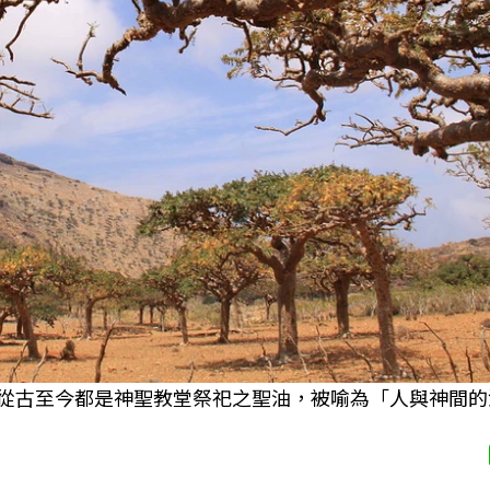
乳香樹，乳香從古至今都是神聖教堂祭祀之聖油，被喻為「人與神間