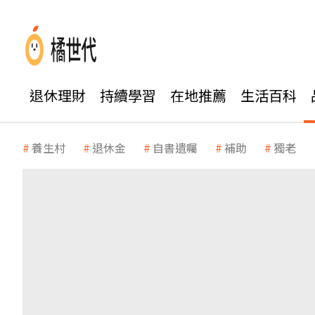
退休理財
持續學習
在地推薦
生活百科
養生村
退休金
自書遺囑
補助
獨老