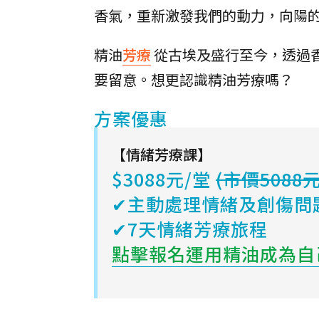
香氣，重新激發我們的動力，向陽
精油
芳療
從古埃及盛行至今，透過
要留意。想更認識精油芳療嗎？
方案優惠
【情緒芳療課】
$3088元/堂
(市價5088元
✔主動處理情緒及創傷問
✔7天情緒芳療旅程
點擊報名運用精油成為自