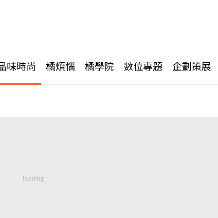
品味時尚
橘煩惱
橘學院
數位專題
企劃策展