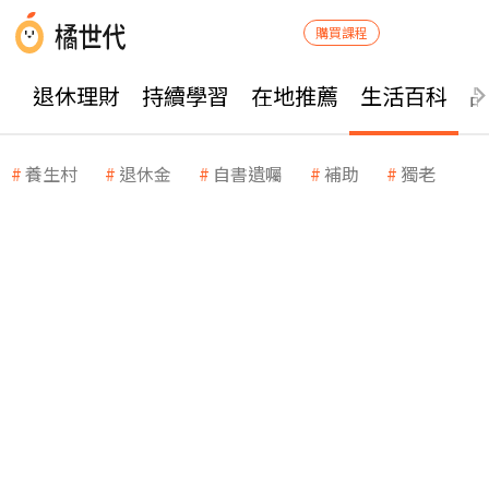
購買課程
退休理財
持續學習
在地推薦
生活百科
養生村
退休金
自書遺囑
補助
獨老