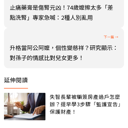
止痛藥膏是傷腎元凶！74歲嬤擦太多「差
點洗腎」專家急喊：2種人別亂用
升格當阿公阿嬤，個性變慈祥？研究顯示：
對孫子的情感比對兒女更多！
延伸閱讀
失智長輩被騙簽房產過戶怎麼
辦？提早學3步驟「監護宣告」
保護財產！