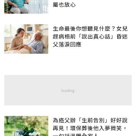
屬也放心
生命最後你想聽見什麼？女兒
趕病榻前「說出真心話」昏迷
父落淚回應
為癌父辦「生前告別」好好說
再見！環保葬後他入夢微笑，
一句話溫暖全家人