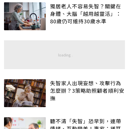
獨居老人不容易失智？關鍵在
身體、大腦「越用越靈活」：
80歲仍可維持30歲水準
失智家人出現妄想、攻擊行為
怎麼辦？3策略助照顧者順利安
撫
聽不清「失智」恐早到，連帶
情緒、互動變差！專家：搓耳