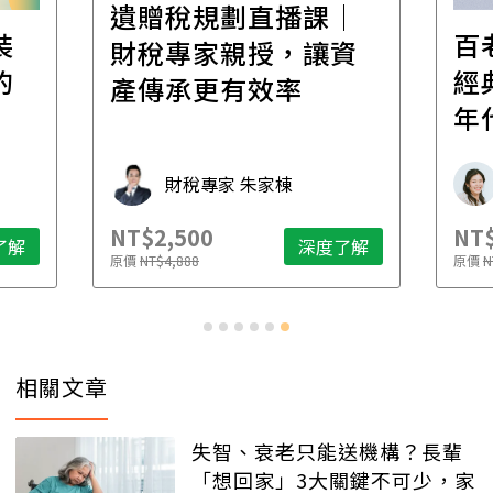
遺贈稅規劃直播課│
裝
百
財稅專家親授，讓資
的
經
產傳承更有效率
年
財稅專家 朱家棟
NT$2,500
NT$
了解
深度了解
原價
NT$4,888
原價
N
相關文章
失智、衰老只能送機構？長輩
「想回家」3大關鍵不可少，家