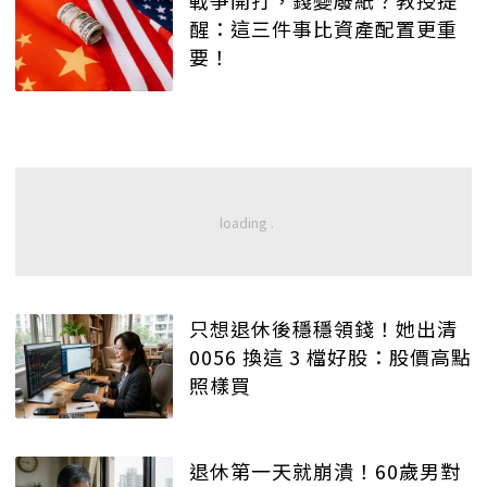
戰爭開打，錢變廢紙？教授提
醒：這三件事比資產配置更重
要！
只想退休後穩穩領錢！她出清
0056 換這 3 檔好股：股價高點
照樣買
退休第一天就崩潰！60歲男對