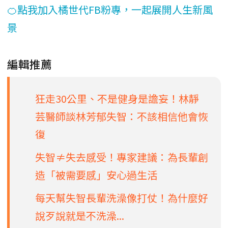
🍊點我加入橘世代FB粉專，一起展開人生新風
景
編輯推薦
狂走30公里、不是健身是譫妄！林靜
芸醫師談林芳郁失智：不該相信他會恢
復
失智≠失去感受！專家建議：為長輩創
造「被需要感」安心過生活
每天幫失智長輩洗澡像打仗！為什麼好
說歹說就是不洗澡...