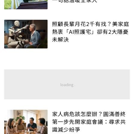
照顧長輩月花2千有找？美家庭
熱衷「AI照護宅」卻有2大隱憂
未解決
家人病危該怎麼辦？圓滿善終
第一步先開家庭會議：尋求共
識減少紛爭