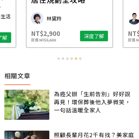
先
毒生活
林黛羚
NT$2,900
NT$
深度了解
了解
原價
NT$5,600
原價
N
相關文章
為癌父辦「生前告別」好好說
再見！環保葬後他入夢微笑，
一句話溫暖全家人
照顧長輩月花2千有找？美家庭