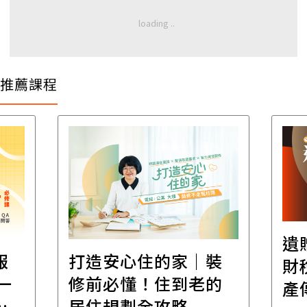
推薦課程
遺
報
打造安心住的家｜裝
財
一
修前必懂！住到老的
產
一
居住規劃全攻略