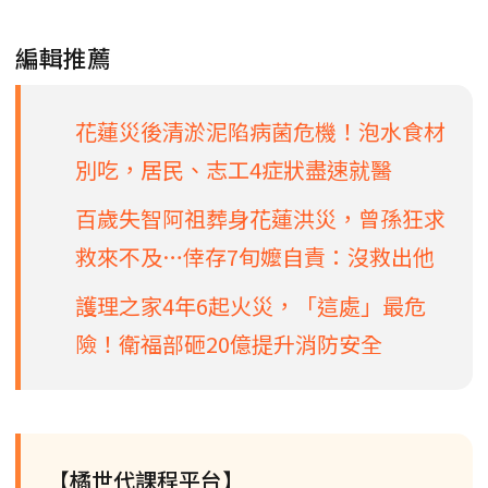
編輯推薦
花蓮災後清淤泥陷病菌危機！泡水食材
別吃，居民、志工4症狀盡速就醫
百歲失智阿祖葬身花蓮洪災，曾孫狂求
救來不及…倖存7旬嬤自責：沒救出他
護理之家4年6起火災，「這處」最危
險！衛福部砸20億提升消防安全
【橘世代課程平台】