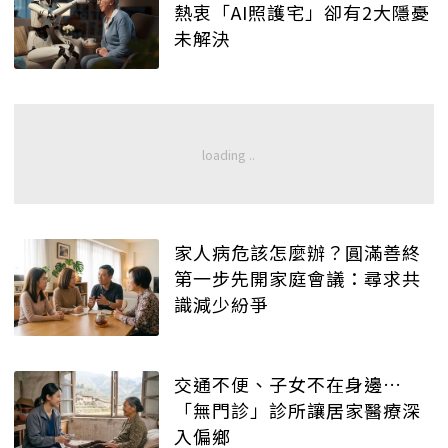
熱衷「AI照護宅」卻有2大隱憂
未解決
家人病危該怎麼辦？圓滿善終
第一步先開家庭會議：尋求共
識減少紛爭
交通不便、子女不在身邊…
「無門診」診所讓居家醫療深
入偏鄉