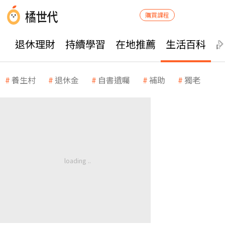
購買課程
退休理財
持續學習
在地推薦
生活百科
養生村
退休金
自書遺囑
補助
獨老