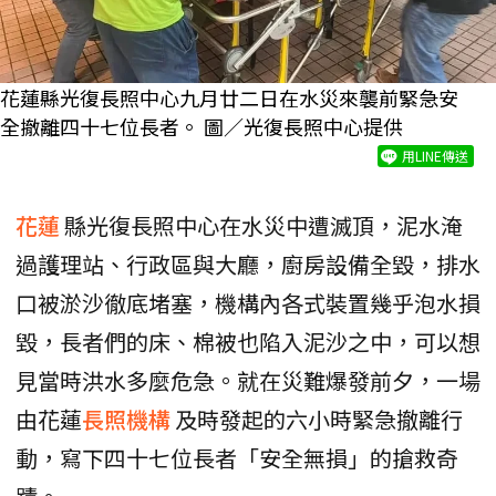
花蓮縣光復長照中心九月廿二日在水災來襲前緊急安
全撤離四十七位長者。 圖／光復長照中心提供
用LINE傳送
花蓮
縣光復長照中心在水災中遭滅頂，泥水淹
過護理站、行政區與大廳，廚房設備全毀，排水
口被淤沙徹底堵塞，機構內各式裝置幾乎泡水損
毀，長者們的床、棉被也陷入泥沙之中，可以想
見當時洪水多麼危急。就在災難爆發前夕，一場
由花蓮
長照機構
及時發起的六小時緊急撤離行
動，寫下四十七位長者「安全無損」的搶救奇