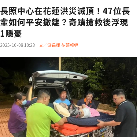
長照中心在花蓮洪災滅頂！47位長
輩如何平安撤離？奇蹟搶救後浮現
1隱憂
2025-10-08 10:23
文／游昌樺 花蓮報導