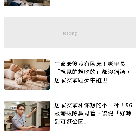
生命最後沒有臥床！老里長
「想見的想吃的」都沒錯過，
居家安寧睡夢中離世
居家安寧和你想的不一樣！96
歲嬷拔除鼻胃管、復健「好轉
到可逛公園」