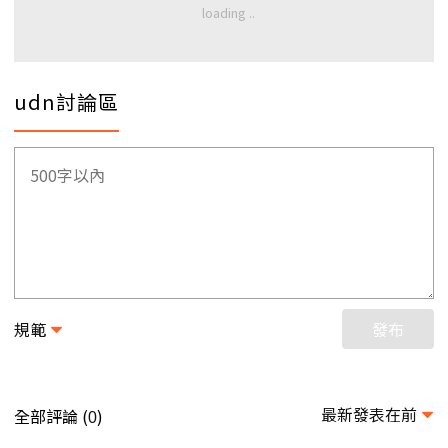
udn討論區
規範
發布
最新發表在前
全部評論 (
)
0