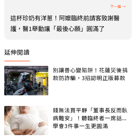
這杯珍奶有洋蔥！阿嬤臨終前請客致謝醫
護，醫1舉動讓「最後心願」圓滿了
延伸閱讀
別讓善心變陷阱！花蓮災後捐
款防詐騙，3招認明正版募款
錢無法買平靜「董事長反而臥
病難安」！聽臨終者一席話...
學會3件事一生更圓滿