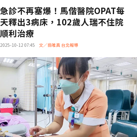
急診不再塞爆！馬偕醫院OPAT每
天釋出3病床，102歲人瑞不住院
順利治療
2025-10-12 07:45
文／翁唯真 台北報導