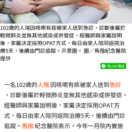
102歲的人瑞因咳嗽有痰被家人送到急診，診斷後屬於
輕微肺炎並無其他感染或併發症，經醫師與家屬說明
後，家屬決定採用OPAT方式，每日由家人陪同返院治
療5天，後續由門診追蹤。示意圖。 圖／馬偕紀念醫院
提供
用LINE傳送
一名102歲的
人瑞
因咳嗽有痰被家人送到
急診
，診斷後屬於輕微肺炎並無其他感染或併發症，
經醫師與家屬說明後，家屬決定採用OPAT方
式，每日由家人陪同返院治療5天，後續由門診
追蹤。
馬偕
紀念醫院表示，今年一月院內實施