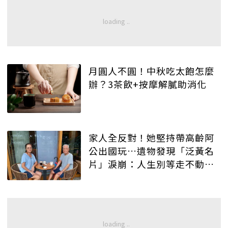
月圓人不圓！中秋吃太飽怎麼
辦？3茶飲+按摩解膩助消化
家人全反對！她堅持帶高齡阿
公出國玩…遺物發現「泛黃名
片」淚崩：人生別等走不動才
後悔