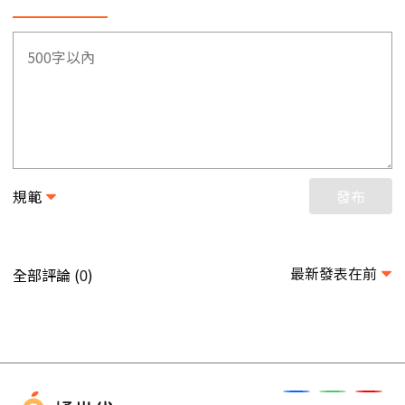
規範
發布
最新發表在前
全部評論 (
)
0