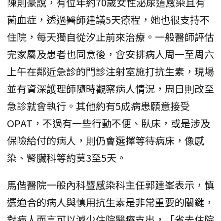
陳則豪說，有位年約70歲女性泌尿道感染且有
菌血症，透過醫師建議5天療程，她也很支持不
住院，每天獨自從汐止前來治療。一般醫師評估
完家屬及患者也同意後，會安排病人周一至周六
上午在鄰近急診的門診注射室施打抗生素，現場
並有資深護理師隨時觀察病人情況，周日則改至
急診就會執行。其他約有5成病患願意接受
OPAT，不過有一些行動不便、臥床，或是涉及
保險給付的病人，則仍會選擇等待病床，像感
染、腎臟科等約莫3至5天。
馬偕醫院一般內科暨感染科主任郭建峯表示，慎
選適合的病人與慎用抗生素是非常重要的關鍵，
對病人而言可以減少住院醫療支出，「省去住院