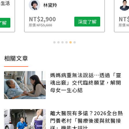
毒生活
林黛羚
NT$2,900
NT$
深度了解
了解
原價
NT$5,600
原價
N
相關文章
媽媽病重無法說話…透過「靈
魂出竅」交代臨終願望，解開
母女一生心結
離大醫院有多遠？2026全台熱
門養老村「醫療後援與就醫接
送」機能大評比