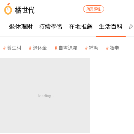
購買課程
退休理財
持續學習
在地推薦
生活百科
養生村
退休金
自書遺囑
補助
獨老