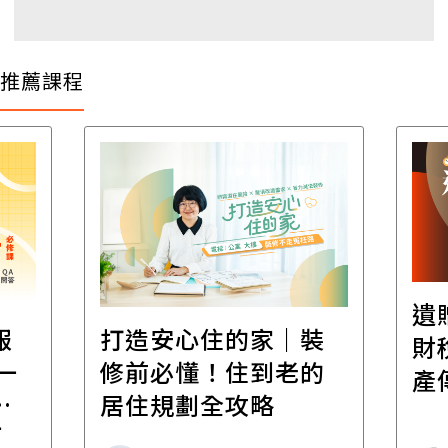
推薦課程
遺
報
打造安心住的家｜裝
財
一
修前必懂！住到老的
產
一
居住規劃全攻略
先