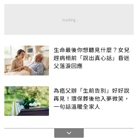
生命最後你想聽見什麼？女兒
趕病榻前「說出真心話」昏迷
父落淚回應
為癌父辦「生前告別」好好說
再見！環保葬後他入夢微笑，
一句話溫暖全家人